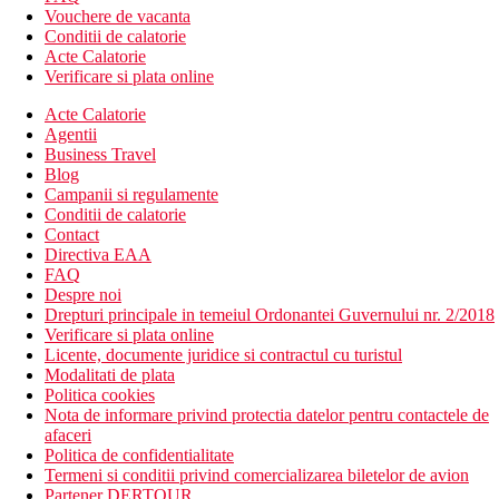
Vouchere de vacanta
Conditii de calatorie
Acte Calatorie
Verificare si plata online
Acte Calatorie
Agentii
Business Travel
Blog
Campanii si regulamente
Conditii de calatorie
Contact
Directiva EAA
FAQ
Despre noi
Drepturi principale in temeiul Ordonantei Guvernului nr. 2/2018
Verificare si plata online
Licente, documente juridice si contractul cu turistul
Modalitati de plata
Politica cookies
Nota de informare privind protectia datelor pentru contactele de
afaceri
Politica de confidentialitate
Termeni si conditii privind comercializarea biletelor de avion
Partener DERTOUR