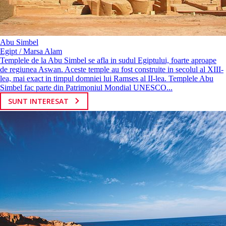
Abu Simbel
Egipt / Marsa Alam
Templele de la Abu Simbel se afla in sudul Egiptului, foarte aproape
de regiunea Aswan. Aceste temple au fost construite in secolul al XIII-
lea, mai exact in timpul domniei lui Ramses al II-lea. Templele Abu
Simbel fac parte din Patrimoniul Mondial UNESCO...
SUNT INTERESAT