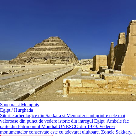
Saqqara si Memphis
Egipt / Hurghada
Siturile arheologice din Sakkara si Mennofer sunt printre cele mai
valoroase din punct de vedere istoric din intregul Egipt. Ambele fac
parte din Patrimoniul Mondial UNESCO din 1979. Vederea
monumentelor conservate este cu adevarat uluitoare. Zonele Sakkary...