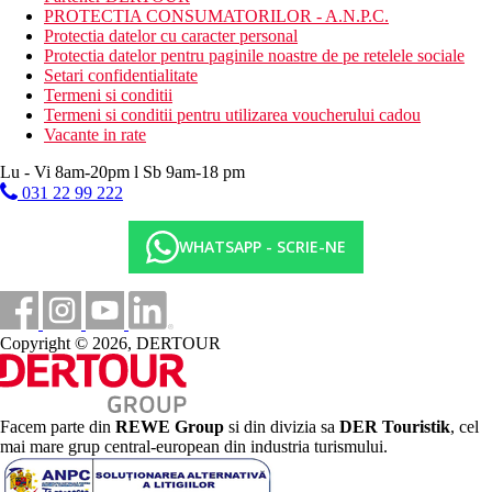
PROTECTIA CONSUMATORILOR - A.N.P.C.
Protectia datelor cu caracter personal
Protectia datelor pentru paginile noastre de pe retelele sociale
Setari confidentialitate
Termeni si conditii
Termeni si conditii pentru utilizarea voucherului cadou
Vacante in rate
Lu - Vi 8am-20pm l Sb 9am-18 pm
031 22 99 222
WHATSAPP - SCRIE-NE
Copyright © 2026, DERTOUR
Facem parte din
REWE Group
si din divizia sa
DER Touristik
, cel
mai mare grup central-european din industria turismului.