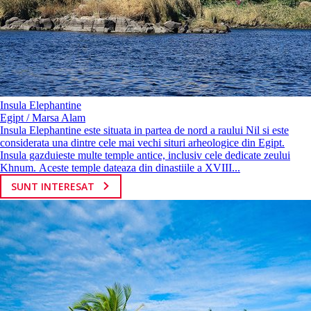
Insula Elephantine
Egipt / Marsa Alam
Insula Elephantine este situata in partea de nord a raului Nil si este
considerata una dintre cele mai vechi situri arheologice din Egipt.
Insula gazduieste multe temple antice, inclusiv cele dedicate zeului
Khnum. Aceste temple dateaza din dinastiile a XVIII...
SUNT INTERESAT