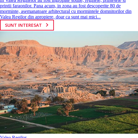
In Valea Reginelor au fost ingropate sotiile, reginele, printesele si
printii faraonilor. Pana acum, in zona au fost descoperite 80 de
morminte, asemanatoare arhitectural cu mormintele domnitorilor din
Valea Regilor din apropiere, doar ca sunt mai mici...
SUNT INTERESAT
Valea Regilor