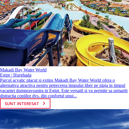
Makadi Bay Water World
Egipt / Hurghada
Parcul acvatic placut si extins Makadi Bay Water World ofera o
alternativa atractiva pentru petrecerea timpului liber pe plaja in timpul
vacantei dumneavoastra in Egipt. Este versatil si va permite sa urmariti
distractia copiilor dvs. din confortul unui...
SUNT INTERESAT