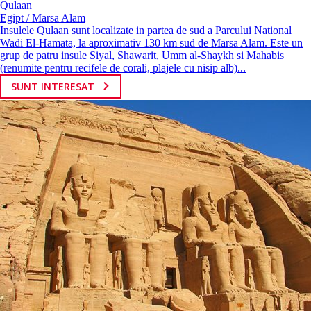
Qulaan
Egipt / Marsa Alam
Insulele Qulaan sunt localizate in partea de sud a Parcului National
Wadi El-Hamata, la aproximativ 130 km sud de Marsa Alam. Este un
grup de patru insule Siyal, Shawarit, Umm al-Shaykh si Mahabis
(renumite pentru recifele de corali, plajele cu nisip alb)...
SUNT INTERESAT