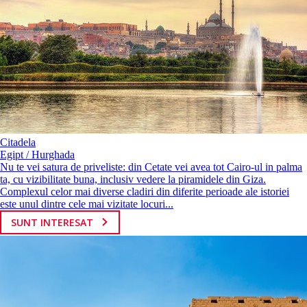
Citadela
Egipt / Hurghada
Nu te vei satura de priveliste: din Cetate vei avea tot Cairo-ul in palma
ta, cu vizibilitate buna, inclusiv vedere la piramidele din Giza.
Complexul celor mai diverse cladiri din diferite perioade ale istoriei
este unul dintre cele mai vizitate locuri...
SUNT INTERESAT