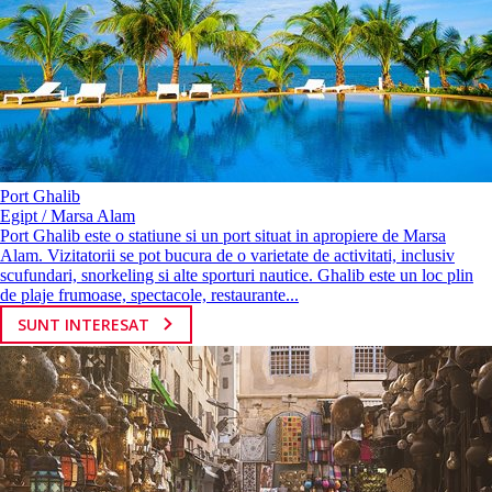
Port Ghalib
Egipt / Marsa Alam
Port Ghalib este o statiune si un port situat in apropiere de Marsa
Alam. Vizitatorii se pot bucura de o varietate de activitati, inclusiv
scufundari, snorkeling si alte sporturi nautice. Ghalib este un loc plin
de plaje frumoase, spectacole, restaurante...
SUNT INTERESAT