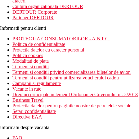
afaceri
Cultura organizationala DERTOUR
DERTOUR Corporate
Partener DERTOUR
Informatii pentru clienti
PROTECTIA CONSUMATORILOR - A.N.P.C.
Politica de confidentialitate
Protectia datelor cu caracter personal
Politica cookies
Modalitati de plata
Termeni si conditii
Termeni si conditii privind comercializarea biletelor de avion
Termeni si conditii pentru utilizarea voucherului cadou
Campanii si regulamente
Vacante in rate
Drepturi principale in temeiul Ordonantei Guvernului nr. 2/2018
Business Travel
Protectia datelor pentru paginile noastre de pe retelele sociale
Setari confidentialitate
Directiva EAA
Informatii despre vacanta
FAQ