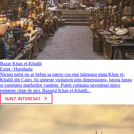
Bazar Khan el-Khalili
Egipt / Hurghada
Niciun turist nu ar trebui sa rateze cea mai faimoasa piata Khan el-
Khalili din Cairo. Isi uimeste vizitatorii prin dimensiunea, istoria lunga
si varietatea marfurilor vandute. Puteti cumpara suveniruri tipice
egiptene chiar de aici. Bazarul Khan el-Khalili...
SUNT INTERESAT