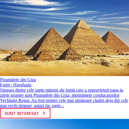
Piramidele din Giza
Egipt / Hurghada
Singura dintre cele sapte minuni ale lumii care a supravietuit pana in
zilele noastre sunt Piramidele din Giza, mormintele conducatorilor
Vechiului Regat. Au fost printre cele mai uimitoare cladiri deja din cele
mai vechi timpuri, astazi fac parte...
SUNT INTERESAT