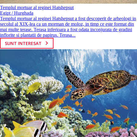
Templul mortuar al reginei Hatshepsut
Egipt / Hurghada
Templul mortuar al reginei Hatshepsut a fost descoperit de arheologi in
secolul al XIX-lea ca un morman de moloz, in timp ce este format din
mai multe terase. Terasa inferioara a fost odata inconjurata de gradini
inflorite si plantatii de papirus. Terasa...
SUNT INTERESAT