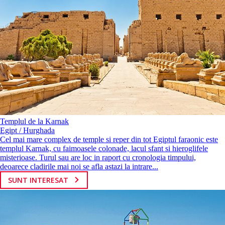
Templul de la Karnak
Egipt / Hurghada
Cel mai mare complex de temple si reper din tot Egiptul faraonic este
templul Karnak, cu faimoasele colonade, lacul sfant si hieroglifele
misterioase. Turul sau are loc in raport cu cronologia timpului,
deoarece cladirile mai noi se afla astazi la intrare...
SUNT INTERESAT