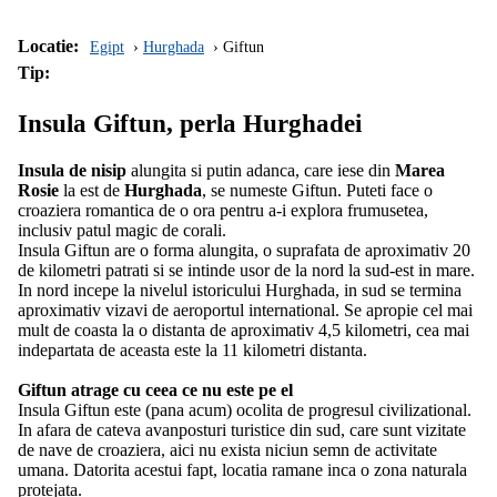
Locatie:
Egipt
Hurghada
Giftun
Tip:
Insula Giftun, perla Hurghadei
Insula de nisip
alungita si putin adanca, care iese din
Marea
Rosie
la est de
Hurghada
, se numeste Giftun. Puteti face o
croaziera romantica de o ora pentru a-i explora frumusetea,
inclusiv patul magic de corali.
Insula Giftun are o forma alungita, o suprafata de aproximativ 20
de kilometri patrati si se intinde usor de la nord la sud-est in mare.
In nord incepe la nivelul istoricului Hurghada, in sud se termina
aproximativ vizavi de aeroportul international. Se apropie cel mai
mult de coasta la o distanta de aproximativ 4,5 kilometri, cea mai
indepartata de aceasta este la 11 kilometri distanta.
Giftun atrage cu ceea ce nu este pe el
Insula Giftun este (pana acum) ocolita de progresul civilizational.
In afara de cateva avanposturi turistice din sud, care sunt vizitate
de nave de croaziera, aici nu exista niciun semn de activitate
umana. Datorita acestui fapt, locatia ramane inca o zona naturala
protejata.