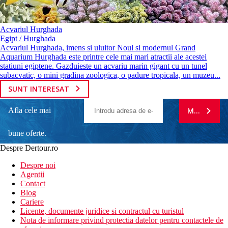
Acvariul Hurghada
Egipt / Hurghada
Acvariul Hurghada, imens si uluitor Noul si modernul Grand
Aquarium Hurghada este printre cele mai mari atractii ale acestei
statiuni egiptene. Gazduieste un acvariu marin gigant cu un tunel
subacvatic, o mini gradina zoologica, o padure tropicala, un muzeu...
SUNT INTERESAT
Afla cele mai
MA ABONE
bune oferte.
Despre Dertour.ro
Inscrie-te la
Despre noi
Agentii
newsletter!
Contact
Blog
Cariere
Licente, documente juridice si contractul cu turistul
Nota de informare privind protectia datelor pentru contactele de