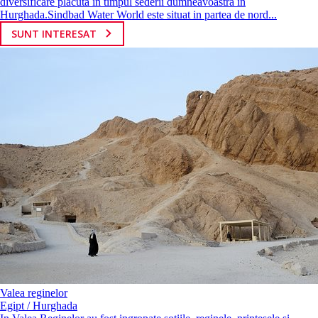
diversificare placuta in timpul sederii dumneavoastra in
Hurghada.Sindbad Water World este situat in partea de nord...
SUNT INTERESAT
Valea reginelor
Egipt / Hurghada