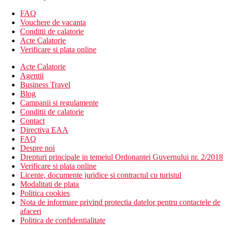
Hotelul dispune de:
FAQ
camera de bagaje
Vouchere de vacanta
schimb valutar
Conditii de calatorie
receptie deschisa non stop
Acte Calatorie
menaj zilnic
Verificare si plata online
spalatorie
Acte Calatorie
terasa
Agentii
gradina
Business Travel
sala de fitness
Blog
zona de joaca
Campanii si regulamente
parcare
Conditii de calatorie
parcare pentru persoane cu handicap
Contact
serviciu de trezire
Directiva EAA
room service
FAQ
cafenea
Despre noi
lobby bar
Drepturi principale in temeiul Ordonantei Guvernului nr. 2/2018
restaurant
Verificare si plata online
mini-market
Licente, documente juridice si contractul cu turistul
Spa
Modalitati de plata
Wifi
Politica cookies
spalatorie (contra cost)
Nota de informare privind protectia datelor pentru contactele de
sali de conferinta & petreceri (contra cost)
afaceri
aer conditionat
Politica de confidentialitate
lounge comun/zona TV