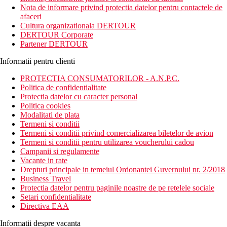
Hotelul ofera cazare confortabila, cu posibilitati excelente de
Nota de informare privind protectia datelor pentru contactele de
scufundari. Micul dejun este inclus. Toate camerele sunt
afaceri
mobilate, au aer conditionat si TV prin satelit. Fiecare camera
Cultura organizationala DERTOUR
are vedere la mare, piscina sau gradina.
DERTOUR Corporate
Partener DERTOUR
Distanta
44 km distanta de Aeroportul International Hurghada
Informatii pentru clienti
250 m distanta de Plaja Sol Y Mar Paradise
PROTECTIA CONSUMATORILOR - A.N.P.C.
Descrierea camerei
Politica de confidentialitate
Camerele dispun de:
Protectia datelor cu caracter personal
Politica cookies
uscator de par
Modalitati de plata
lenjerie de pat
Termeni si conditii
Wifi
Termeni si conditii privind comercializarea biletelor de avion
toaleta
Termeni si conditii pentru utilizarea voucherului cadou
aer conditionat (controlat central)
Campanii si regulamente
cada sau dus
Vacante in rate
balcon / terasa
Drepturi principale in temeiul Ordonantei Guvernului nr. 2/2018
telefon
Business Travel
TV
Protectia datelor pentru paginile noastre de pe retelele sociale
seif
Setari confidentialitate
minibar
Directiva EAA
Descrierea hotelului
Informatii despre vacanta