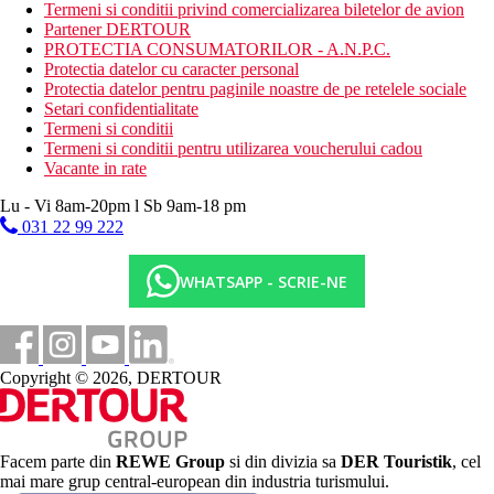
Termeni si conditii privind comercializarea biletelor de avion
distribuitor automat (bauturi)
Partener DERTOUR
Descrierea plajei
PROTECTIA CONSUMATORILOR - A.N.P.C.
plaja cu nisip
Protectia datelor cu caracter personal
Protectia datelor pentru paginile noastre de pe retelele sociale
Activitati sportive gratuite
Setari confidentialitate
teren de tenis
Termeni si conditii
teren de joaca pentru copii
Termeni si conditii pentru utilizarea voucherului cadou
karaoke
Vacante in rate
minigolf
club pentru copii
Lu - Vi 8am-20pm l Sb 9am-18 pm
plaja
031 22 99 222
echipament de tenis
divertisment de seara
WHATSAPP - SCRIE-NE
animatori
Activitati sportive contra cost
calarie
scufundari
Copyright © 2026, DERTOUR
windsurfing
caiac
scufundari
sauna
masaj
Facem parte din
REWE Group
si din divizia sa
DER Touristik
, cel
cada cu hidromasaj/jacuzzi
mai mare grup central-european din industria turismului.