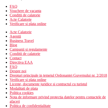
Camera dubla, vedere la mare
FAQ
Divertisment
Vouchere de vacanta
Programe de animatie.
Conditii de calatorie
Acte Calatorie
Mese
Verificare si plata online
All Inclusive
Mic dejun, pranz si cina tip bufet
Acte Calatorie
In timpul zilei, o gustare usoara, cafea, ceai, produse de
Agentii
patiserie dulci
Business Travel
Bauturi alcoolice si nealcoolice alese de productie locala
Blog
(09.00-24.00)
Campanii si regulamente
Conditii de calatorie
Plaja
Contact
Plaja cu nisip cu intrare treptata si pat de corali
Directiva EAA
(recomandam pantofi de apa)
FAQ
Acces la mare si prin debarcader
Despre noi
Sezlonguri, umbrele si prosoape gratuit
Drepturi principale in temeiul Ordonantei Guvernului nr. 2/2018
Verificare si plata online
Oferta sportiva
Licente, documente juridice si contractul cu turistul
Gratuit: tenis de masa, volei pe plaja, fitness.
Modalitati de plata
Contra cost: centru de scufundari, sporturi nautice pe
Politica cookies
plaja.
Nota de informare privind protectia datelor pentru contactele de
afaceri
Copii
Politica de confidentialitate