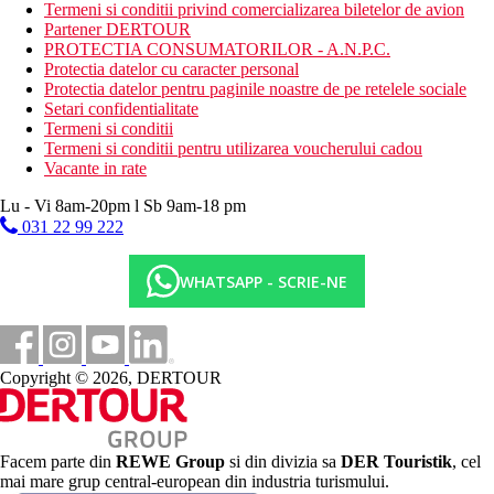
Piscina cu sectiune pentru copii, loc de joaca pentru copii, mini
Termeni si conditii privind comercializarea biletelor de avion
club.
Partener DERTOUR
PROTECTIA CONSUMATORILOR - A.N.P.C.
Carduri
Protectia datelor cu caracter personal
VISA, MC.
Protectia datelor pentru paginile noastre de pe retelele sociale
Setari confidentialitate
Site-ul web
Termeni si conditii
https://www.amphorashotels.com/amphoras-blu
Termeni si conditii pentru utilizarea voucherului cadou
Vacante in rate
Wellness
Contra cost:
centru spa, sauna, jacuzzi.
Lu - Vi 8am-20pm l Sb 9am-18 pm
031 22 99 222
Internet
Gratuit:
Wi-Fi in hol.
WHATSAPP - SCRIE-NE
Categoria oficiala
4 stele
Distanţe
Copyright © 2026, DERTOUR
7 km
Centrul orasului
0 m
Facem parte din
REWE Group
si din divizia sa
DER Touristik
, cel
Distanta pana la plaja
mai mare grup central-european din industria turismului.