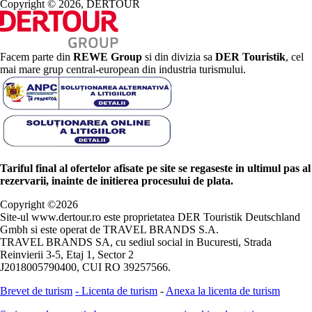
Copyright © 2026, DERTOUR
Facem parte din
REWE Group
si din divizia sa
DER Touristik
, cel
mai mare grup central-european din industria turismului.
Tariful final al ofertelor afisate pe site se regaseste in ultimul pas al
rezervarii, inainte de initierea procesului de plata.
Copyright ©
2026
Site-ul www.dertour.ro este proprietatea DER Touristik Deutschland
Gmbh si este operat de TRAVEL BRANDS S.A.
TRAVEL BRANDS SA, cu sediul social in Bucuresti, Strada
Reinvierii 3-5, Etaj 1, Sector 2
J2018005790400, CUI RO 39257566.
Brevet de turism
-
Licenta de turism
-
Anexa la licenta de turism