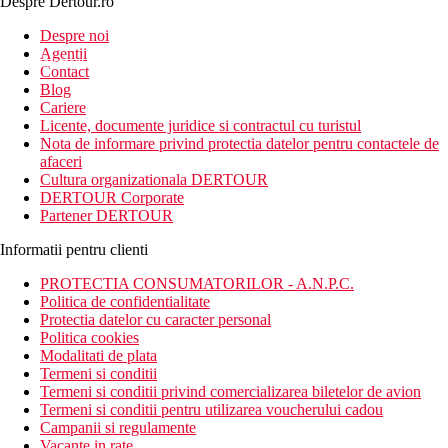
Despre Dertour.ro
Inscrie-te la
Despre noi
Agentii
newsletter!
Contact
Blog
Cariere
Licente, documente juridice si contractul cu turistul
Nota de informare privind protectia datelor pentru contactele de
afaceri
Cultura organizationala DERTOUR
DERTOUR Corporate
Partener DERTOUR
Informatii pentru clienti
PROTECTIA CONSUMATORILOR - A.N.P.C.
Politica de confidentialitate
Protectia datelor cu caracter personal
Politica cookies
Modalitati de plata
Termeni si conditii
Termeni si conditii privind comercializarea biletelor de avion
Termeni si conditii pentru utilizarea voucherului cadou
Campanii si regulamente
Vacante in rate