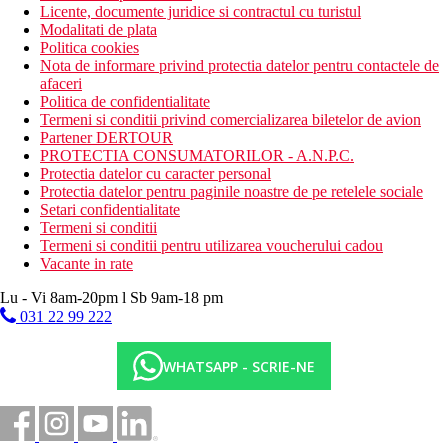
Licente, documente juridice si contractul cu turistul
Modalitati de plata
Politica cookies
Nota de informare privind protectia datelor pentru contactele de
afaceri
Politica de confidentialitate
Termeni si conditii privind comercializarea biletelor de avion
Partener DERTOUR
PROTECTIA CONSUMATORILOR - A.N.P.C.
Protectia datelor cu caracter personal
Protectia datelor pentru paginile noastre de pe retelele sociale
Setari confidentialitate
Termeni si conditii
Termeni si conditii pentru utilizarea voucherului cadou
Vacante in rate
Lu - Vi 8am-20pm l Sb 9am-18 pm
031 22 99 222
WHATSAPP - SCRIE-NE