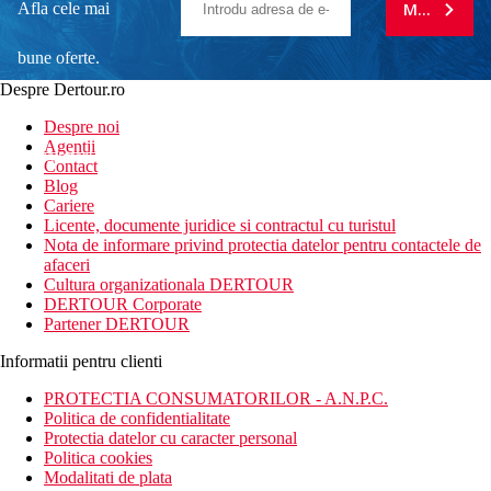
Afla cele mai
MA ABONE
bune oferte.
Despre Dertour.ro
Inscrie-te la
Despre noi
Agentii
newsletter!
Contact
Blog
Cariere
Licente, documente juridice si contractul cu turistul
Nota de informare privind protectia datelor pentru contactele de
afaceri
Cultura organizationala DERTOUR
DERTOUR Corporate
Partener DERTOUR
Informatii pentru clienti
PROTECTIA CONSUMATORILOR - A.N.P.C.
Politica de confidentialitate
Protectia datelor cu caracter personal
Politica cookies
Modalitati de plata