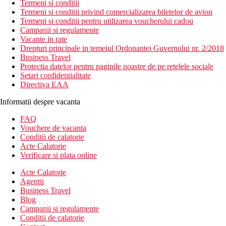
Termeni si conditii
Termeni si conditii privind comercializarea biletelor de avion
Termeni si conditii pentru utilizarea voucherului cadou
Campanii si regulamente
Vacante in rate
Drepturi principale in temeiul Ordonantei Guvernului nr. 2/2018
Business Travel
Protectia datelor pentru paginile noastre de pe retelele sociale
Setari confidentialitate
Directiva EAA
Informatii despre vacanta
FAQ
Vouchere de vacanta
Conditii de calatorie
Acte Calatorie
Verificare si plata online
Acte Calatorie
Agentii
Business Travel
Blog
Campanii si regulamente
Conditii de calatorie