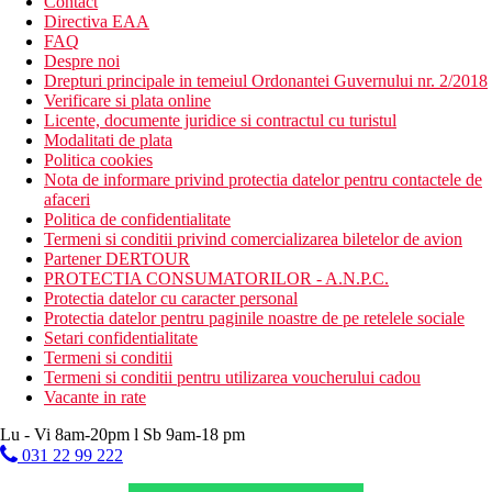
Contact
Directiva EAA
FAQ
Despre noi
Drepturi principale in temeiul Ordonantei Guvernului nr. 2/2018
Verificare si plata online
Licente, documente juridice si contractul cu turistul
Modalitati de plata
Politica cookies
Nota de informare privind protectia datelor pentru contactele de
afaceri
Politica de confidentialitate
Termeni si conditii privind comercializarea biletelor de avion
Partener DERTOUR
PROTECTIA CONSUMATORILOR - A.N.P.C.
Protectia datelor cu caracter personal
Protectia datelor pentru paginile noastre de pe retelele sociale
Setari confidentialitate
Termeni si conditii
Termeni si conditii pentru utilizarea voucherului cadou
Vacante in rate
Lu - Vi 8am-20pm l Sb 9am-18 pm
031 22 99 222