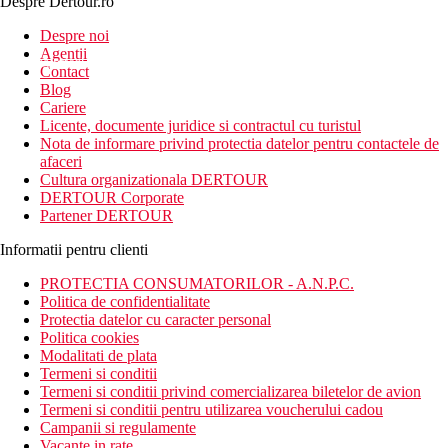
Despre Dertour.ro
Inscrie-te la
Despre noi
Agentii
newsletter!
Contact
Blog
Cariere
Licente, documente juridice si contractul cu turistul
Nota de informare privind protectia datelor pentru contactele de
afaceri
Cultura organizationala DERTOUR
DERTOUR Corporate
Partener DERTOUR
Informatii pentru clienti
PROTECTIA CONSUMATORILOR - A.N.P.C.
Politica de confidentialitate
Protectia datelor cu caracter personal
Politica cookies
Modalitati de plata
Termeni si conditii
Termeni si conditii privind comercializarea biletelor de avion
Termeni si conditii pentru utilizarea voucherului cadou
Campanii si regulamente
Vacante in rate