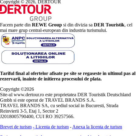
Copyright © 2026, DERTOUR
Facem parte din
REWE Group
si din divizia sa
DER Touristik
, cel
mai mare grup central-european din industria turismului.
Tariful final al ofertelor afisate pe site se regaseste in ultimul pas al
rezervarii, inainte de initierea procesului de plata.
Copyright ©
2026
Site-ul www.dertour.ro este proprietatea DER Touristik Deutschland
Gmbh si este operat de TRAVEL BRANDS S.A.
TRAVEL BRANDS SA, cu sediul social in Bucuresti, Strada
Reinvierii 3-5, Etaj 1, Sector 2
J2018005790400, CUI RO 39257566.
Brevet de turism
-
Licenta de turism
-
Anexa la licenta de turism