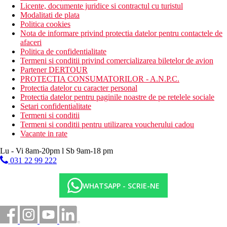
Licente, documente juridice si contractul cu turistul
Modalitati de plata
Politica cookies
Nota de informare privind protectia datelor pentru contactele de
afaceri
Politica de confidentialitate
Termeni si conditii privind comercializarea biletelor de avion
Partener DERTOUR
PROTECTIA CONSUMATORILOR - A.N.P.C.
Protectia datelor cu caracter personal
Protectia datelor pentru paginile noastre de pe retelele sociale
Setari confidentialitate
Termeni si conditii
Termeni si conditii pentru utilizarea voucherului cadou
Vacante in rate
Lu - Vi 8am-20pm l Sb 9am-18 pm
031 22 99 222
WHATSAPP - SCRIE-NE