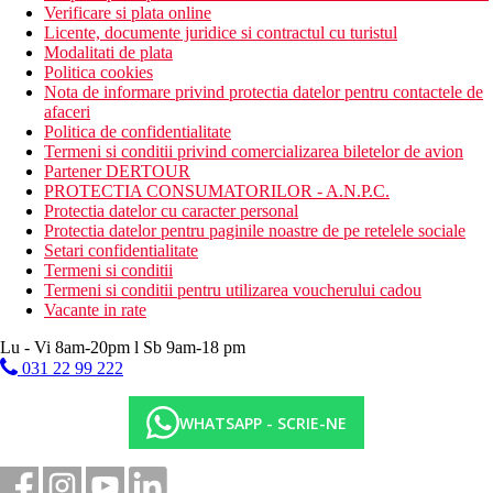
Verificare si plata online
Licente, documente juridice si contractul cu turistul
Modalitati de plata
Politica cookies
Nota de informare privind protectia datelor pentru contactele de
afaceri
Politica de confidentialitate
Termeni si conditii privind comercializarea biletelor de avion
Partener DERTOUR
PROTECTIA CONSUMATORILOR - A.N.P.C.
Protectia datelor cu caracter personal
Protectia datelor pentru paginile noastre de pe retelele sociale
Setari confidentialitate
Termeni si conditii
Termeni si conditii pentru utilizarea voucherului cadou
Vacante in rate
Lu - Vi 8am-20pm l Sb 9am-18 pm
031 22 99 222
WHATSAPP - SCRIE-NE