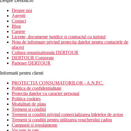
Despre Dertour.ro
Inscrie-te la
Despre noi
Agentii
newsletter!
Contact
Blog
Cariere
Licente, documente juridice si contractul cu turistul
Nota de informare privind protectia datelor pentru contactele de
afaceri
Cultura organizationala DERTOUR
DERTOUR Corporate
Partener DERTOUR
Informatii pentru clienti
PROTECTIA CONSUMATORILOR - A.N.P.C.
Politica de confidentialitate
Protectia datelor cu caracter personal
Politica cookies
Modalitati de plata
Termeni si conditii
Termeni si conditii privind comercializarea biletelor de avion
Termeni si conditii pentru utilizarea voucherului cadou
Campanii si regulamente
Vacante in rate