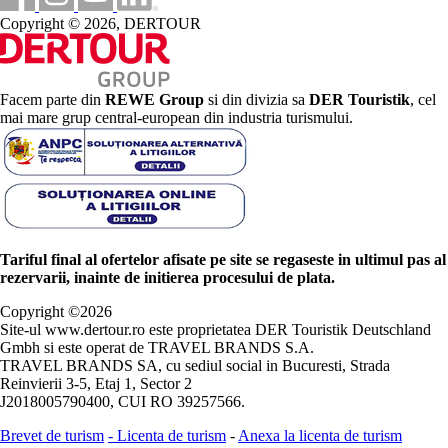
Copyright © 2026, DERTOUR
Facem parte din
REWE Group
si din divizia sa
DER Touristik
, cel
mai mare grup central-european din industria turismului.
Tariful final al ofertelor afisate pe site se regaseste in ultimul pas al
rezervarii, inainte de initierea procesului de plata.
Copyright ©
2026
Site-ul www.dertour.ro este proprietatea DER Touristik Deutschland
Gmbh si este operat de TRAVEL BRANDS S.A.
TRAVEL BRANDS SA, cu sediul social in Bucuresti, Strada
Reinvierii 3-5, Etaj 1, Sector 2
J2018005790400, CUI RO 39257566.
Brevet de turism
-
Licenta de turism
-
Anexa la licenta de turism