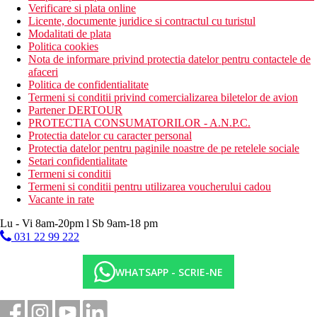
Verificare si plata online
Licente, documente juridice si contractul cu turistul
Modalitati de plata
Politica cookies
Nota de informare privind protectia datelor pentru contactele de
afaceri
Politica de confidentialitate
Termeni si conditii privind comercializarea biletelor de avion
Partener DERTOUR
PROTECTIA CONSUMATORILOR - A.N.P.C.
Protectia datelor cu caracter personal
Protectia datelor pentru paginile noastre de pe retelele sociale
Setari confidentialitate
Termeni si conditii
Termeni si conditii pentru utilizarea voucherului cadou
Vacante in rate
Lu - Vi 8am-20pm l Sb 9am-18 pm
031 22 99 222
WHATSAPP - SCRIE-NE