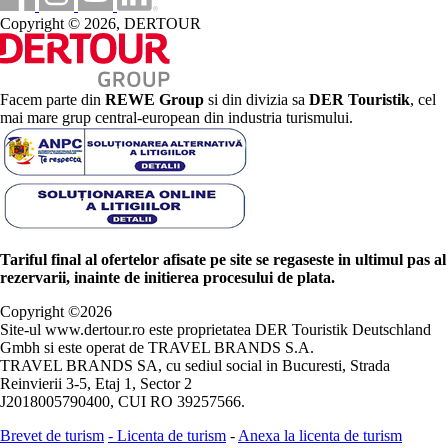
Copyright © 2026, DERTOUR
Facem parte din
REWE Group
si din divizia sa
DER Touristik
, cel
mai mare grup central-european din industria turismului.
Tariful final al ofertelor afisate pe site se regaseste in ultimul pas al
rezervarii, inainte de initierea procesului de plata.
Copyright ©
2026
Site-ul www.dertour.ro este proprietatea DER Touristik Deutschland
Gmbh si este operat de TRAVEL BRANDS S.A.
TRAVEL BRANDS SA, cu sediul social in Bucuresti, Strada
Reinvierii 3-5, Etaj 1, Sector 2
J2018005790400, CUI RO 39257566.
Brevet de turism
-
Licenta de turism
-
Anexa la licenta de turism