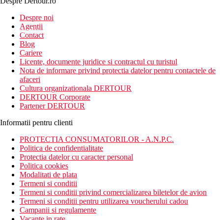
Despre Dertour.ro
Inscrie-te la
Despre noi
Agentii
newsletter!
Contact
Blog
Cariere
Licente, documente juridice si contractul cu turistul
Nota de informare privind protectia datelor pentru contactele de
afaceri
Cultura organizationala DERTOUR
DERTOUR Corporate
Partener DERTOUR
Informatii pentru clienti
PROTECTIA CONSUMATORILOR - A.N.P.C.
Politica de confidentialitate
Protectia datelor cu caracter personal
Politica cookies
Modalitati de plata
Termeni si conditii
Termeni si conditii privind comercializarea biletelor de avion
Termeni si conditii pentru utilizarea voucherului cadou
Campanii si regulamente
Vacante in rate