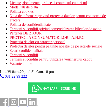
Licente, documente juridice si contractul cu turistul
Modalitati de plata
Politica cookies
Nota de informare privind protectia datelor pentru contactele de
afaceri
Politica de confidentialitate
Termeni si conditii privind comercializarea biletelor de avion
Partener DERTOUR
PROTECTIA CONSUMATORILOR - A.N.P.C.
Protectia datelor cu caracter personal
Protectia datelor pentru paginile noastre de pe retelele sociale
Setari confidentialitate
Termeni si conditii
Termeni si conditii pentru utilizarea voucherului cadou
Vacante in rate
Lu - Vi 8am-20pm l Sb 9am-18 pm
031 22 99 222
WHATSAPP - SCRIE-NE