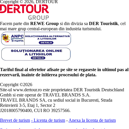
Copyright © 2026, DERTOUR
Facem parte din
REWE Group
si din divizia sa
DER Touristik
, cel
mai mare grup central-european din industria turismului.
Tariful final al ofertelor afisate pe site se regaseste in ultimul pas al
rezervarii, inainte de initierea procesului de plata.
Copyright ©
2026
Site-ul www.dertour.ro este proprietatea DER Touristik Deutschland
Gmbh si este operat de TRAVEL BRANDS S.A.
TRAVEL BRANDS SA, cu sediul social in Bucuresti, Strada
Reinvierii 3-5, Etaj 1, Sector 2
J2018005790400, CUI RO 39257566.
Brevet de turism
-
Licenta de turism
-
Anexa la licenta de turism