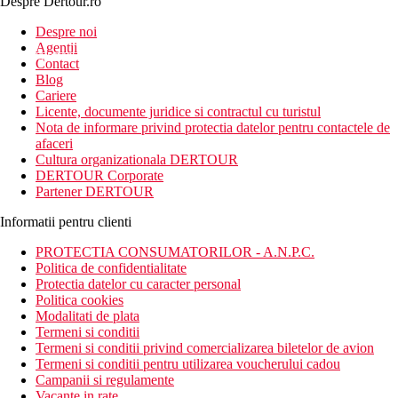
Despre Dertour.ro
Inscrie-te la
Despre noi
Agentii
newsletter!
Contact
Blog
Cariere
Licente, documente juridice si contractul cu turistul
Nota de informare privind protectia datelor pentru contactele de
afaceri
Cultura organizationala DERTOUR
DERTOUR Corporate
Partener DERTOUR
Informatii pentru clienti
PROTECTIA CONSUMATORILOR - A.N.P.C.
Politica de confidentialitate
Protectia datelor cu caracter personal
Politica cookies
Modalitati de plata
Termeni si conditii
Termeni si conditii privind comercializarea biletelor de avion
Termeni si conditii pentru utilizarea voucherului cadou
Campanii si regulamente
Vacante in rate