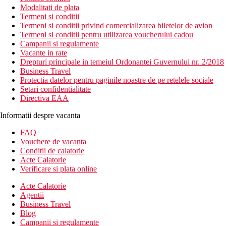
Modalitati de plata
Termeni si conditii
Termeni si conditii privind comercializarea biletelor de avion
Termeni si conditii pentru utilizarea voucherului cadou
Campanii si regulamente
Vacante in rate
Drepturi principale in temeiul Ordonantei Guvernului nr. 2/2018
Business Travel
Protectia datelor pentru paginile noastre de pe retelele sociale
Setari confidentialitate
Directiva EAA
Informatii despre vacanta
FAQ
Vouchere de vacanta
Conditii de calatorie
Acte Calatorie
Verificare si plata online
Acte Calatorie
Agentii
Business Travel
Blog
Campanii si regulamente