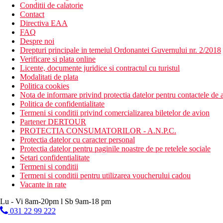
Conditii de calatorie
Contact
Directiva EAA
FAQ
Despre noi
Drepturi principale in temeiul Ordonantei Guvernului nr. 2/2018
Verificare si plata online
Licente, documente juridice si contractul cu turistul
Modalitati de plata
Politica cookies
Nota de informare privind protectia datelor pentru contactele de a
Politica de confidentialitate
Termeni si conditii privind comercializarea biletelor de avion
Partener DERTOUR
PROTECTIA CONSUMATORILOR - A.N.P.C.
Protectia datelor cu caracter personal
Protectia datelor pentru paginile noastre de pe retelele sociale
Setari confidentialitate
Termeni si conditii
Termeni si conditii pentru utilizarea voucherului cadou
Vacante in rate
Lu - Vi 8am-20pm l Sb 9am-18 pm
031 22 99 222