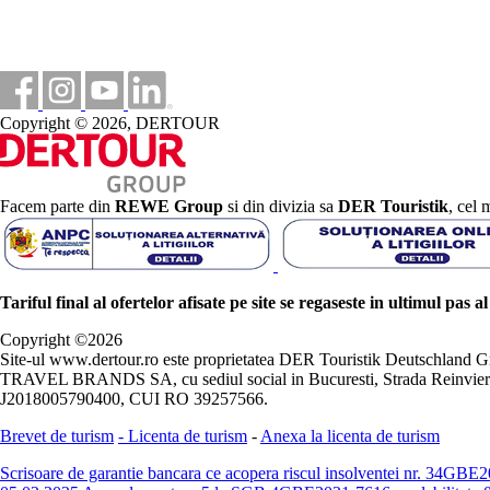
Copyright © 2026, DERTOUR
Facem parte din
REWE Group
si din divizia sa
DER Touristik
, cel 
Tariful final al ofertelor afisate pe site se regaseste in ultimul pas a
Copyright ©
2026
Site-ul www.dertour.ro este proprietatea DER Touristik Deutschla
TRAVEL BRANDS SA, cu sediul social in Bucuresti, Strada Reinvierii 
J2018005790400, CUI RO 39257566.
Brevet de turism
-
Licenta de turism
-
Anexa la licenta de turism
Scrisoare de garantie bancara ce acopera riscul insolventei nr. 34GB