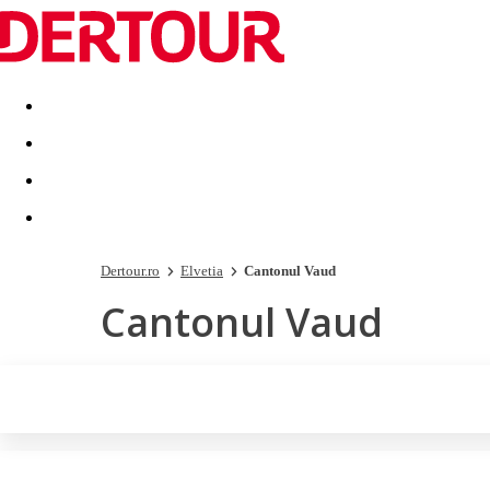
Destinatii
Vacanta perfecta
OFERTE DE NERATAT
Dertour.ro
Elvetia
Cantonul Vaud
Cantonul Vaud