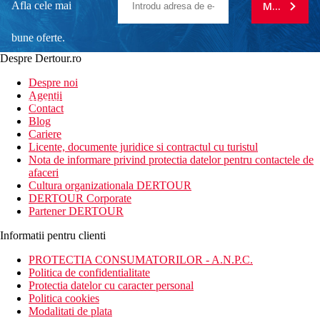
Afla cele mai
MA ABONE
bune oferte.
Despre Dertour.ro
Inscrie-te la
Despre noi
Agentii
newsletter!
Contact
Blog
Cariere
Licente, documente juridice si contractul cu turistul
Nota de informare privind protectia datelor pentru contactele de
afaceri
Cultura organizationala DERTOUR
DERTOUR Corporate
Partener DERTOUR
Informatii pentru clienti
PROTECTIA CONSUMATORILOR - A.N.P.C.
Politica de confidentialitate
Protectia datelor cu caracter personal
Politica cookies
Modalitati de plata