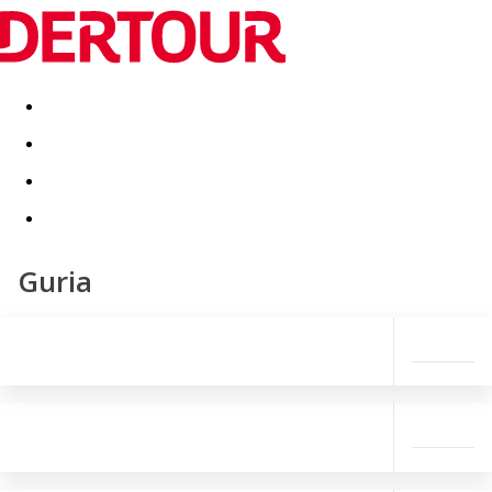
Destinatii
Vacanta perfecta
OFERTE DE NERATAT
Guria