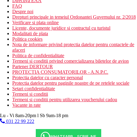
Directiva EAA
FAQ
Despre noi
Drepturi principale in temeiul Ordonantei Guvernului nr. 2/2018
Verificare si plata online
Licente, documente juridice si contractul cu turistul
Modalitati de plata
Politica cookies
Nota de informare privind protectia datelor pentru contactele de
afaceri
Politica de confidentialitate
Termeni si conditii privind comercializarea biletelor de avion
Partener DERTOUR
PROTECTIA CONSUMATORILOR - A.N.P.C.
Protectia datelor cu caracter personal
Protectia datelor pentru paginile noastre de pe retelele sociale
Setari confidentialitate
Termeni si conditii
Termeni si conditii pentru utilizarea voucherului cadou
Vacante in rate
Lu - Vi 8am-20pm l Sb 9am-18 pm
031 22 99 222
WHATSAPP - SCRIE-NE