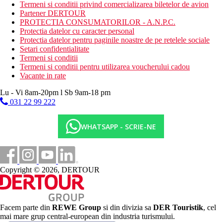
Mic dejun (8:00-10:00), pranz (13:00-14:15), cina (19:00-
Termeni si conditii privind comercializarea biletelor de avion
20:30) bufet.
Partener DERTOUR
Bauturi racoritoare usoare (16.45-18.00)
PROTECTIA CONSUMATORILOR - A.N.P.C.
Bauturi racoritoare, bere, vin, bauturi alcoolice (toate
Protectia datelor cu caracter personal
produse local), cafea filtrata, ceai (10.00-22.00)
Protectia datelor pentru paginile noastre de pe retelele sociale
*Va rugam sa retineti: orele si locatiile de mai sus pot fi
Setari confidentialitate
modificate.
Termeni si conditii
Termeni si conditii pentru utilizarea voucherului cadou
Categoria oficiala
Vacante in rate
4 stele
Lu - Vi 8am-20pm l Sb 9am-18 pm
Nota
031 22 99 222
In Grecia, trebuie sa platiti taxa turistica in functie de
categoria hotelului. Taxa nu este inclusa in pretul turului si
trebuie platita de catre client direct la receptia hotelului.
WHATSAPP - SCRIE-NE
Taxa turistica
Incepand cu 2025, in Grecia exista obligatia de a plati taxa
climatica in functie de categoria de hotel. Taxa nu este inclusa in
tariful ofertei si va fi achitata de catre client la receptia hotelului.
Copyright © 2026, DERTOUR
Noile taxe de statiune in Grecia sunt (Aprilie – Octombrie):
10.00 €. Tarifele afisate sunt pe camera/noapte.
Distanţe
Facem parte din
REWE Group
si din divizia sa
DER Touristik
, cel
mai mare grup central-european din industria turismului.