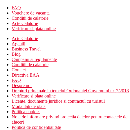
Descrierea hotelului
FAQ
hol de intrare cu receptie
Vouchere de vacanta
bar
Conditii de calatorie
restaurantul principal
Acte Calatorie
Wi-Fi (gratuit)
Verificare si plata online
loc de joaca
Acte Calatorie
piscina cu apa dulce (sezlonguri si umbrele gratuite)
Agentii
loc de parcare (gratuit, in limita disponibilitatii)
Business Travel
Descrierea plajei
Blog
pietris
Campanii si regulamente
accesibil prin comunicare locala
Conditii de calatorie
sezlonguri si umbrele gratuite
Contact
Directiva EAA
Activitati gratuite
FAQ
fitness
Despre noi
programe de seara neregulate
Drepturi principale in temeiul Ordonantei Guvernului nr. 2/2018
tenis de masa
Verificare si plata online
Licente, documente juridice si contractul cu turistul
Activitati sportive contra cost
Modalitati de plata
inchiriere de biciclete
Politica cookies
Nota de informare privind protectia datelor pentru contactele de
Mese
afaceri
All Inclusive
Politica de confidentialitate