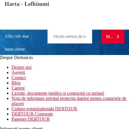
Harta -
Lefkimmi
Afla cele mai
MA ABONE
bune oferte.
Despre Dertour.ro
Inscrie-te la
Despre noi
Agentii
newsletter!
Contact
Blog
Cariere
Licente, documente juridice si contractul cu turistul
Nota de informare privind protectia datelor pentru contactele de
afaceri
Cultura organizationala DERTOUR
DERTOUR Corporate
Partener DERTOUR
Informatii pentru clienti