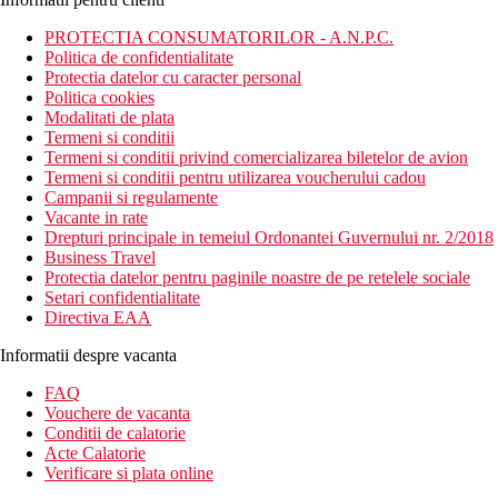
PROTECTIA CONSUMATORILOR - A.N.P.C.
Politica de confidentialitate
Protectia datelor cu caracter personal
Politica cookies
Modalitati de plata
Termeni si conditii
Termeni si conditii privind comercializarea biletelor de avion
Termeni si conditii pentru utilizarea voucherului cadou
Campanii si regulamente
Vacante in rate
Drepturi principale in temeiul Ordonantei Guvernului nr. 2/2018
Business Travel
Protectia datelor pentru paginile noastre de pe retelele sociale
Setari confidentialitate
Directiva EAA
Informatii despre vacanta
FAQ
Vouchere de vacanta
Conditii de calatorie
Acte Calatorie
Verificare si plata online