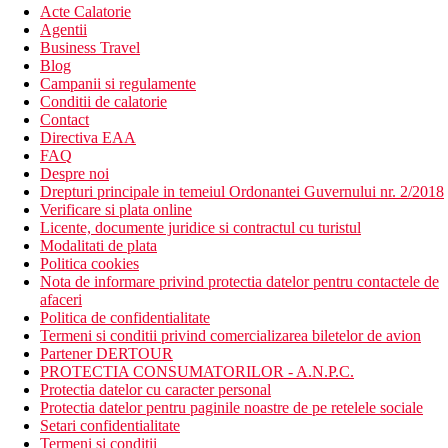
Acte Calatorie
Agentii
Business Travel
Blog
Campanii si regulamente
Conditii de calatorie
Contact
Directiva EAA
FAQ
Despre noi
Drepturi principale in temeiul Ordonantei Guvernului nr. 2/2018
Verificare si plata online
Licente, documente juridice si contractul cu turistul
Modalitati de plata
Politica cookies
Nota de informare privind protectia datelor pentru contactele de
afaceri
Politica de confidentialitate
Termeni si conditii privind comercializarea biletelor de avion
Partener DERTOUR
PROTECTIA CONSUMATORILOR - A.N.P.C.
Protectia datelor cu caracter personal
Protectia datelor pentru paginile noastre de pe retelele sociale
Setari confidentialitate
Termeni si conditii