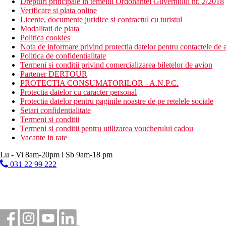
Drepturi principale in temeiul Ordonantei Guvernului nr. 2/2018
Verificare si plata online
Licente, documente juridice si contractul cu turistul
Modalitati de plata
Politica cookies
Nota de informare privind protectia datelor pentru contactele de a
Politica de confidentialitate
Termeni si conditii privind comercializarea biletelor de avion
Partener DERTOUR
PROTECTIA CONSUMATORILOR - A.N.P.C.
Protectia datelor cu caracter personal
Protectia datelor pentru paginile noastre de pe retelele sociale
Setari confidentialitate
Termeni si conditii
Termeni si conditii pentru utilizarea voucherului cadou
Vacante in rate
Lu - Vi 8am-20pm l Sb 9am-18 pm
031 22 99 222