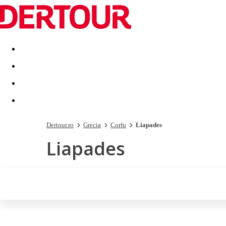
Destinatii
Vacanta perfecta
OFERTE DE NERATAT
Dertour.ro
Grecia
Corfu
Liapades
Liapades