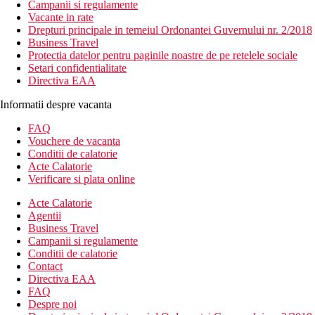
Campanii si regulamente
Vacante in rate
Drepturi principale in temeiul Ordonantei Guvernului nr. 2/2018
Business Travel
Protectia datelor pentru paginile noastre de pe retelele sociale
Setari confidentialitate
Directiva EAA
Informatii despre vacanta
FAQ
Vouchere de vacanta
Conditii de calatorie
Acte Calatorie
Verificare si plata online
Acte Calatorie
Agentii
Business Travel
Campanii si regulamente
Conditii de calatorie
Contact
Directiva EAA
FAQ
Despre noi