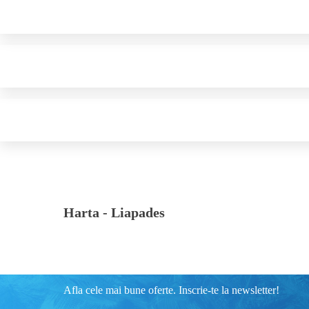
Harta -
Liapades
Afla cele mai bune oferte. Inscrie-te la newsletter!