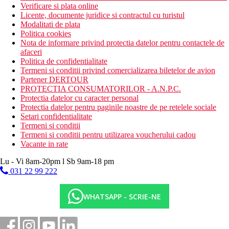
Verificare si plata online
Licente, documente juridice si contractul cu turistul
Modalitati de plata
Politica cookies
Nota de informare privind protectia datelor pentru contactele de
afaceri
Politica de confidentialitate
Termeni si conditii privind comercializarea biletelor de avion
Partener DERTOUR
PROTECTIA CONSUMATORILOR - A.N.P.C.
Protectia datelor cu caracter personal
Protectia datelor pentru paginile noastre de pe retelele sociale
Setari confidentialitate
Termeni si conditii
Termeni si conditii pentru utilizarea voucherului cadou
Vacante in rate
Lu - Vi 8am-20pm l Sb 9am-18 pm
031 22 99 222
WHATSAPP - SCRIE-NE