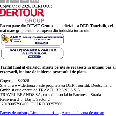
Copyright © 2026, DERTOUR
Facem parte din
REWE Group
si din divizia sa
DER Touristik
, cel
mai mare grup central-european din industria turismului.
Tariful final al ofertelor afisate pe site se regaseste in ultimul pas al
rezervarii, inainte de initierea procesului de plata.
Copyright ©
2026
Site-ul www.dertour.ro este proprietatea DER Touristik Deutschland
Gmbh si este operat de TRAVEL BRANDS S.A.
TRAVEL BRANDS SA, cu sediul social in Bucuresti, Strada
Reinvierii 3-5, Etaj 1, Sector 2
J2018005790400, CUI RO 39257566.
Brevet de turism
-
Licenta de turism
-
Anexa la licenta de turism