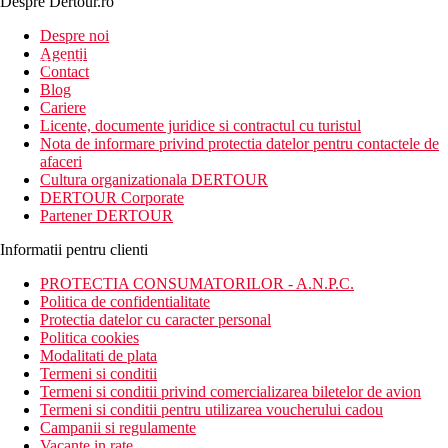
Despre Dertour.ro
Inscrie-te la
Despre noi
Agentii
newsletter!
Contact
Blog
Cariere
Licente, documente juridice si contractul cu turistul
Nota de informare privind protectia datelor pentru contactele de
afaceri
Cultura organizationala DERTOUR
DERTOUR Corporate
Partener DERTOUR
Informatii pentru clienti
PROTECTIA CONSUMATORILOR - A.N.P.C.
Politica de confidentialitate
Protectia datelor cu caracter personal
Politica cookies
Modalitati de plata
Termeni si conditii
Termeni si conditii privind comercializarea biletelor de avion
Termeni si conditii pentru utilizarea voucherului cadou
Campanii si regulamente
Vacante in rate