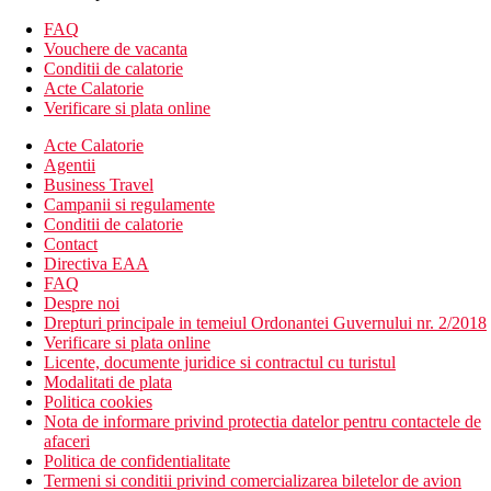
balcon sau terasa
patut la cerere gratuit
FAQ
Vouchere de vacanta
Alte tipuri de camere (daca nu se specifica altfel, camerele au
Conditii de calatorie
facilitatile de mai sus)
Acte Calatorie
Verificare si plata online
Camera dubla, vedere la mare: vedere la mare
Acte Calatorie
Agentii
Camera de familie: doua dormitoare separate
Business Travel
Descrierea hotelului
Campanii si regulamente
hol de intrare cu receptie
Conditii de calatorie
restaurant
Contact
Wi-Fi (contra cost)
Directiva EAA
camera comuna cu televizor
FAQ
bar
Despre noi
piscina (sezlonguri si umbrele gratuite, prosoape la un
Drepturi principale in temeiul Ordonantei Guvernului nr. 2/2018
depozit)
Verificare si plata online
piscina pentru copii
Licente, documente juridice si contractul cu turistul
Modalitati de plata
Descrierea plajei
Politica cookies
nisipos
Nota de informare privind protectia datelor pentru contactele de
umbrele de soare si sezlonguri contra cost
afaceri
Politica de confidentialitate
Activitati sportive gratuite
Termeni si conditii privind comercializarea biletelor de avion