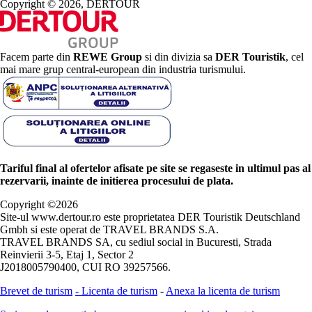
Copyright © 2026, DERTOUR
Facem parte din
REWE Group
si din divizia sa
DER Touristik
, cel
mai mare grup central-european din industria turismului.
Tariful final al ofertelor afisate pe site se regaseste in ultimul pas al
rezervarii, inainte de initierea procesului de plata.
Copyright ©
2026
Site-ul www.dertour.ro este proprietatea DER Touristik Deutschland
Gmbh si este operat de TRAVEL BRANDS S.A.
TRAVEL BRANDS SA, cu sediul social in Bucuresti, Strada
Reinvierii 3-5, Etaj 1, Sector 2
J2018005790400, CUI RO 39257566.
Brevet de turism
-
Licenta de turism
-
Anexa la licenta de turism