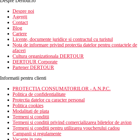
Despre Dertour.ro
Inscrie-te la
Despre noi
Agentii
newsletter!
Contact
Blog
Cariere
Licente, documente juridice si contractul cu turistul
Nota de informare privind protectia datelor pentru contactele de
afaceri
Cultura organizationala DERTOUR
DERTOUR Corporate
Partener DERTOUR
Informatii pentru clienti
PROTECTIA CONSUMATORILOR - A.N.P.C.
Politica de confidentialitate
Protectia datelor cu caracter personal
Politica cookies
Modalitati de plata
Termeni si conditii
Termeni si conditii privind comercializarea biletelor de avion
Termeni si conditii pentru utilizarea voucherului cadou
Campanii si regulamente
Vacante in rate