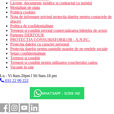
Licente, documente juridice si contractul cu turistul
Modalitati de plata
Politica cookies
Nota de informare privind protectia datelor pentru contactele de
afaceri
Politica de confidentialitate
Termeni si conditii privind comercializarea biletelor de avion
Partener DERTOUR
PROTECTIA CONSUMATORILOR - A.N.P.C.
Protectia datelor cu caracter personal
Protectia datelor pentru paginile noastre de pe retelele sociale
Setari confidentialitate
Termeni si conditii
Termeni si conditii pentru utilizarea voucherului cadou
Vacante in rate
Lu - Vi 8am-20pm l Sb 9am-18 pm
031 22 99 222
WHATSAPP - SCRIE-NE