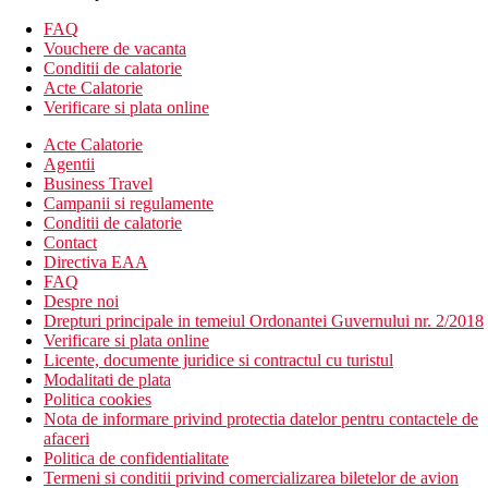
papuci si un halat de baie
Wi-Fi (gratuit)
FAQ
set pentru prepararea ceaiului si cafelei
Vouchere de vacanta
balcon sau terasa
Conditii de calatorie
Acte Calatorie
Alte tipuri de camere (daca nu se specifica altfel, camerele au
Verificare si plata online
facilitatile de mai sus)
Acte Calatorie
Agentii
Camera dubla, Premium, vedere la piscina: mai spatioasa
Business Travel
Camera dubla, Lux, Vedere la piscina, Swim-Up: piscina
Campanii si regulamente
comuna
Conditii de calatorie
Camera dubla, Premium, vedere la piscina, acces la inot: piscina
Contact
comuna mai spatioasa
Directiva EAA
Bungalou, vedere la piscina: camere situate in jurul piscinei
FAQ
centrale
Despre noi
Vila, vedere la piscina, piscina privata: piscina privata
Drepturi principale in temeiul Ordonantei Guvernului nr. 2/2018
Bungalou Grand, vedere laterala la mare: mai spatios
Verificare si plata online
Descrierea hotelului
Licente, documente juridice si contractul cu turistul
hol de intrare cu receptie
Modalitati de plata
restaurantul principal
Politica cookies
3 bare
Nota de informare privind protectia datelor pentru contactele de
4 restaurante a la carte
afaceri
centru SPA
Politica de confidentialitate
minimarket
Termeni si conditii privind comercializarea biletelor de avion