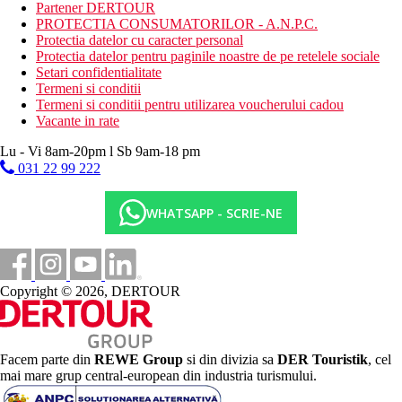
piscina centrala (sezlonguri, umbrele si prosoape gratuite)
Partener DERTOUR
piscina interioara incalzita (parte a centrului SPA)
PROTECTIA CONSUMATORILOR - A.N.P.C.
Protectia datelor cu caracter personal
Descrierea plajei
Protectia datelor pentru paginile noastre de pe retelele sociale
public, nisipos
Setari confidentialitate
sezlonguri, umbrele si prosoape gratuite
Termeni si conditii
Termeni si conditii pentru utilizarea voucherului cadou
Activitati sportive gratuite
Vacante in rate
programe de seara
fitness
Lu - Vi 8am-20pm l Sb 9am-18 pm
volei pe plaja
031 22 99 222
mini fotbal
teren de tenis
WHATSAPP - SCRIE-NE
parc acvatic 10.00-18.00 (langa hotel)
curs de yoga
pilates
teren de fotbal
muzica live la cine tematice
Copyright © 2026, DERTOUR
Activitati sportive contra cost
sporturi acvatice pe plaja
Mese
Facem parte din
REWE Group
si din divizia sa
DER Touristik
, cel
Demipensiune:
mai mare grup central-european din industria turismului.