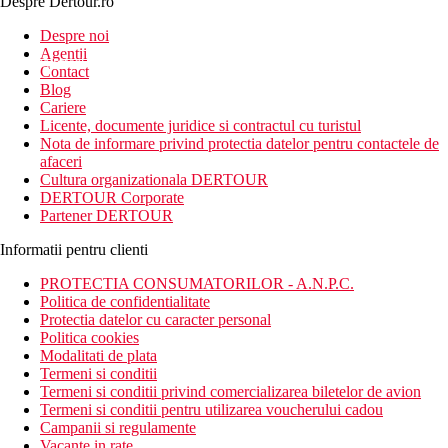
Despre Dertour.ro
Inscrie-te la
Despre noi
Agentii
newsletter!
Contact
Blog
Cariere
Licente, documente juridice si contractul cu turistul
Nota de informare privind protectia datelor pentru contactele de
afaceri
Cultura organizationala DERTOUR
DERTOUR Corporate
Partener DERTOUR
Informatii pentru clienti
PROTECTIA CONSUMATORILOR - A.N.P.C.
Politica de confidentialitate
Protectia datelor cu caracter personal
Politica cookies
Modalitati de plata
Termeni si conditii
Termeni si conditii privind comercializarea biletelor de avion
Termeni si conditii pentru utilizarea voucherului cadou
Campanii si regulamente
Vacante in rate