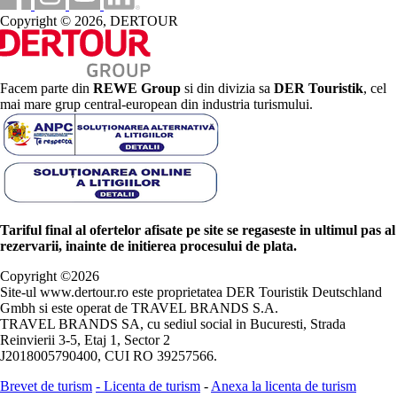
Copyright © 2026, DERTOUR
Facem parte din
REWE Group
si din divizia sa
DER Touristik
, cel
mai mare grup central-european din industria turismului.
Tariful final al ofertelor afisate pe site se regaseste in ultimul pas al
rezervarii, inainte de initierea procesului de plata.
Copyright ©
2026
Site-ul www.dertour.ro este proprietatea DER Touristik Deutschland
Gmbh si este operat de TRAVEL BRANDS S.A.
TRAVEL BRANDS SA, cu sediul social in Bucuresti, Strada
Reinvierii 3-5, Etaj 1, Sector 2
J2018005790400, CUI RO 39257566.
Brevet de turism
-
Licenta de turism
-
Anexa la licenta de turism