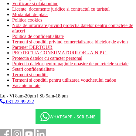
Verificare si plata online
Licente, documente juridice si contractul cu turistul
Modalitati de plata
Politica cookies
Nota de informare privind protectia datelor pentru contactele de
afaceri
Politica de confidentialitate
Termeni si conditii privind comercializarea biletelor de avion
Partener DERTOUR
PROTECTIA CONSUMATORILOR - A.N.P.C.
Protectia datelor cu caracter personal
Protectia datelor pentru paginile noastre de pe retelele sociale
Setari confidentialitate
Termeni si conditii
Termeni si conditii pentru utilizarea voucherului cadou
Vacante in rate
Lu - Vi 8am-20pm l Sb 9am-18 pm
031 22 99 222
WHATSAPP - SCRIE-NE