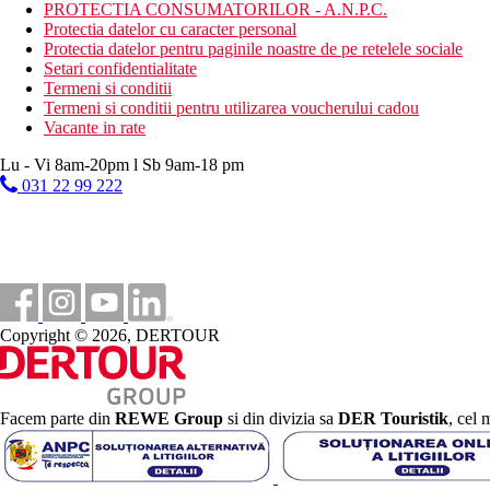
PROTECTIA CONSUMATORILOR - A.N.P.C.
Nota
Protectia datelor cu caracter personal
Protectia datelor pentru paginile noastre de pe retelele sociale
In Grecia, trebuie sa platiti taxa turistica in functie de categoria ho
Setari confidentialitate
activitatilor mentionate pot fi afectate de introducerea unor event
Termeni si conditii
Termeni si conditii pentru utilizarea voucherului cadou
Taxa turistica
Vacante in rate
Incepand cu 2025, in Grecia exista obligatia de a plati taxa climatic
statiune in Grecia sunt (Aprilie – Octombrie): 3.00 €. Tarifele af
Lu - Vi 8am-20pm l Sb 9am-18 pm
031 22 99 222
Distanţe
0 m
Centrul orasului
15 km
Distanta de cel mai apropiat aeroport
Copyright © 2026, DERTOUR
0 m
Magazine
500 m
Facem parte din
REWE Group
si din divizia sa
DER Touristik
, cel 
Distanta pana la plaja
Plaja