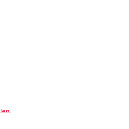
rele gratuite)
faceri