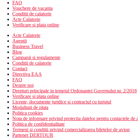
barul din receptie
FAQ
bar langa piscina
Vouchere de vacanta
piscina cu sectiune separata pentru copii (sezlonguri si umb
Conditii de calatorie
Wi-Fi la receptie (contra cost)
Acte Calatorie
seif (contra cost)
Verificare si plata online
camera comuna cu televizor
Acte Calatorie
Descrierea plajei
Agentii
nisipos
Business Travel
umbrele de soare si sezlonguri contra cost
Blog
Campanii si regulamente
Activitati sportive gratuite
Conditii de calatorie
sporturi acvatice pe plaja contra cost
Contact
Directiva EAA
Activitati sportive contra cost
FAQ
biliard
Despre noi
Drepturi principale in temeiul Ordonantei Guvernului nr. 2/2018
Mese
Verificare si plata online
Mic dejun:
Licente, documente juridice si contractul cu turistul
sub forma de bufet
Modalitati de plata
Demipensiune:
Politica cookies
mic dejun si cina tip bufet
Nota de informare privind protectia datelor pentru contactele de a
Politica de confidentialitate
Categoria oficiala
Termeni si conditii privind comercializarea biletelor de avion
3 stele
Partener DERTOUR