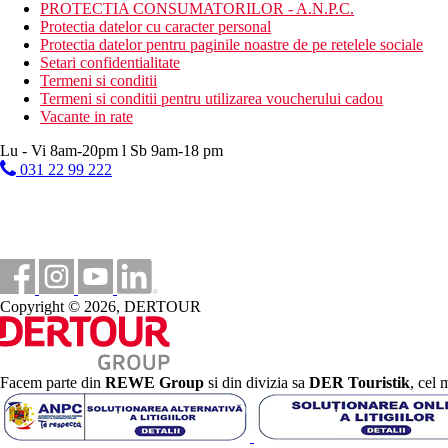
PROTECTIA CONSUMATORILOR - A.N.P.C.
statiune in Grecia sunt (Aprilie – Octombrie): 5.00 €. Tarifele af
Protectia datelor cu caracter personal
Protectia datelor pentru paginile noastre de pe retelele sociale
Distanţe
Setari confidentialitate
Termeni si conditii
7 km
Termeni si conditii pentru utilizarea voucherului cadou
teren de golf
Vacante in rate
30 km
Lu - Vi 8am-20pm l Sb 9am-18 pm
Distanta de cel mai apropiat aeroport
031 22 99 222
200 m
Distanta pana la plaja
0 m
Centrul orasului
Copyright © 2026, DERTOUR
Plaja
Sezlonguri pe plaja contra cost
Umbrele pe plaja contra cost
Facem parte din
REWE Group
si din divizia sa
DER Touristik
, cel 
Vacanta la plaja
Piscine