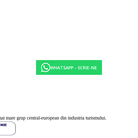
isate sunt pe camera/noapte.
WHATSAPP - SCRIE-NE
mai mare grup central-european din industria turismului.