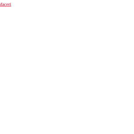
faceri
afenele, baruri