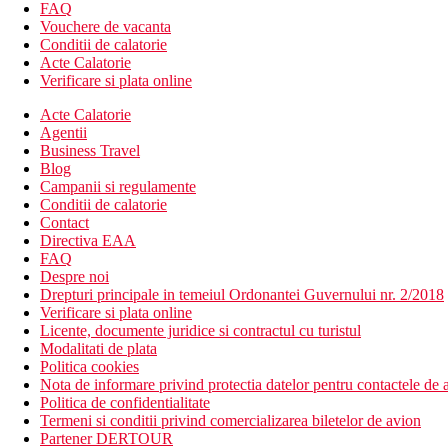
piscina exterioara
FAQ
bar la piscina
Vouchere de vacanta
receptie 24/7
Conditii de calatorie
Acte Calatorie
Descrierea plajei
Verificare si plata online
plaja publica, cu nisip
sezlonguri si umbrele pe plaja contra cost
Acte Calatorie
Agentii
Activitati sportive gratuite
Business Travel
piscina pentru adulti si copii
Blog
Campanii si regulamente
Activitati sportive contra cost
Conditii de calatorie
wellness & SPA
Contact
Directiva EAA
Dieta
FAQ
Demipensiune (DP) – mic dejun, pranz
Despre noi
Mic dejun – mic dejun
Drepturi principale in temeiul Ordonantei Guvernului nr. 2/2018
Verificare si plata online
Categoria oficiala
Licente, documente juridice si contractul cu turistul
4 stele
Modalitati de plata
Politica cookies
Site web
Nota de informare privind protectia datelor pentru contactele de a
Site web: https://anesisbluehotel.com/the-hotel/
Politica de confidentialitate
Termeni si conditii privind comercializarea biletelor de avion
Taxa turistica
Partener DERTOUR
Incepand cu 2025, in Grecia exista obligatia de a plati taxa climatic