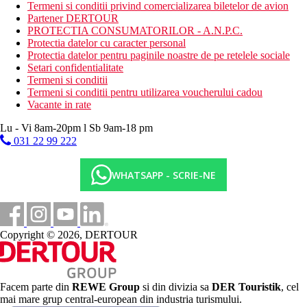
Termeni si conditii privind comercializarea biletelor de avion
Restaurant
Partener DERTOUR
Restaurantul principal serveste toate mesele zilei cu
PROTECTIA CONSUMATORILOR - A.N.P.C.
specific culinar international si local
Protectia datelor cu caracter personal
Protectia datelor pentru paginile noastre de pe retelele sociale
Categoria oficiala
Setari confidentialitate
4 stele
Termeni si conditii
Termeni si conditii pentru utilizarea voucherului cadou
Site web
Vacante in rate
Themis Beach Hotel - Kokkini Hani, Heraklio Crete -
themisbeach.gr
Lu - Vi 8am-20pm l Sb 9am-18 pm
031 22 99 222
Taxa turistica
Incepand cu 2025, in Grecia exista obligatia de a plati taxa
climatica in functie de categoria de hotel. Taxa nu este inclusa in
WHATSAPP - SCRIE-NE
tariful ofertei si va fi achitata de catre client la receptia hotelului.
Noile taxe de statiune in Grecia sunt (Aprilie – Octombrie):
10.00 €. Tarifele afisate sunt pe camera/noapte.
Distanţe
Copyright © 2026, DERTOUR
200 m
Centrul orasului
Facem parte din
REWE Group
si din divizia sa
DER Touristik
, cel
mai mare grup central-european din industria turismului.
10 km