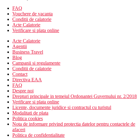
Descrierea hotelului
Hotelul dispune de:
FAQ
piscina exterioara pentru adulti si copii
Vouchere de vacanta
activitati sportive
Conditii de calatorie
camera de jocuri
Acte Calatorie
amfiteatru
Verificare si plata online
parcare gratuita
Acte Calatorie
internet
Agentii
magazin de suveniruri
Business Travel
divertisment
Blog
Descrierea plajei
Campanii si regulamente
Nisipos
Conditii de calatorie
Sezlonguri si umbrele contra cost
Contact
Sporturi nautice contra cost
Directiva EAA
FAQ
Activitati sportive gratuite
Despre noi
tenis de masa
Drepturi principale in temeiul Ordonantei Guvernului nr. 2/2018
loc de joaca pentru copii
Verificare si plata online
Licente, documente juridice si contractul cu turistul
Activitati sportive contra cost
Modalitati de plata
biliard
Politica cookies
teren de tenis
Nota de informare privind protectia datelor pentru contactele de
activitati acvatice la plaja
afaceri
wellness & spa
Politica de confidentialitate