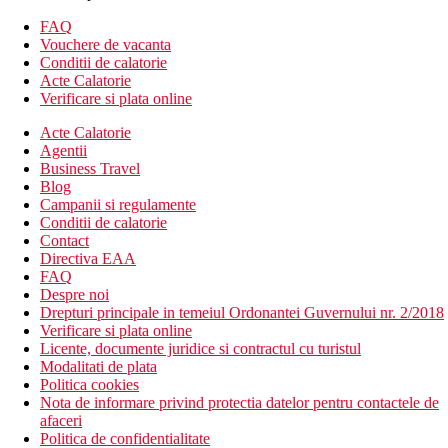
set pentru prepararea ceaiului si cafelei
FAQ
patut la cerere (gratuit)
Vouchere de vacanta
Conditii de calatorie
Alte tipuri de camere (daca nu se specifica altfel, camerele
Acte Calatorie
au facilitatile de mai sus):
Verificare si plata online
Camera dubla, Deluxe, vedere la piscina
Acte Calatorie
Camera dubla, Deluxe, Piscina comuna: piscina comuna
Agentii
Camera dubla, Deluxe, Piscina privata: piscina privata
Business Travel
Camera de familie: inca o camera spatioasa
Blog
Suita Junior, piscina privata: inca o camera spatioasa,
Campanii si regulamente
piscina privata, minibar gratuit aprovizionat la sosire
Conditii de calatorie
Suita Deluxe: living si dormitor separate printr-o usa
Contact
Suita, Deluxe, piscina privata: living si dormitor separate
Directiva EAA
prin usa, piscina privata
FAQ
Garsoniera
Despre noi
Drepturi principale in temeiul Ordonantei Guvernului nr. 2/2018
Descrierea hotelului
Verificare si plata online
Hotelul dispune de:
Licente, documente juridice si contractul cu turistul
Modalitati de plata
hol de intrare cu receptie
Politica cookies
barul din receptie
Nota de informare privind protectia datelor pentru contactele de
9 sali de conferinte
afaceri
minimarket
Politica de confidentialitate
restaurantul principal