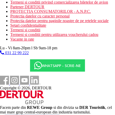
Termeni si conditii privind comercializarea biletelor de avion
mai multe restaurante a la carte
Partener DERTOUR
piscina interioara
PROTECTIA CONSUMATORILOR - A.N.P.C.
3 piscine exterioare (inclusiv 1 piscina cu o parte separata
Protectia datelor cu caracter personal
cu apa de mare si incalzire)
Protectia datelor pentru paginile noastre de pe retelele sociale
piscina pentru copii
Setari confidentialitate
jacuzzi
Termeni si conditii
terasa pentru plaja
Termeni si conditii pentru utilizarea voucherului cadou
sezlonguri, umbrele si prosoape gratuite
Vacante in rate
bar langa piscina
loc de joaca
Lu - Vi 8am-20pm l Sb 9am-18 pm
mini club
031 22 99 222
mini discoteca
Descrierea plajei
WHATSAPP - SCRIE-NE
chiar langa plaja cu pietris (prin drumul de acces)
sezlonguri, umbrele si prosoape gratuite
bar pe plaja
Activitati sportive gratuite
Copyright © 2026, DERTOUR
fitness
tenis de masa
biliard
ciclism
Facem parte din
REWE Group
si din divizia sa
DER Touristik
, cel
muzica/spectacol live
mai mare grup central-european din industria turismului.
divertisment