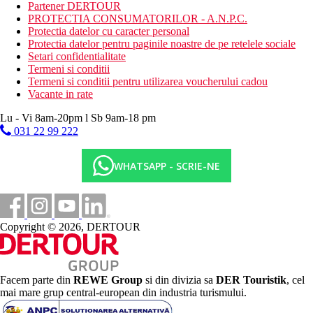
Partener DERTOUR
Activitati contra cost
PROTECTIA CONSUMATORILOR - A.N.P.C.
sporturi acvatice pe plaja
Protectia datelor cu caracter personal
centru SPA
Protectia datelor pentru paginile noastre de pe retelele sociale
Setari confidentialitate
Mese
Termeni si conditii
All Inclusive Premium:
Termeni si conditii pentru utilizarea voucherului cadou
10:00 - 23:00, include mic dejun, pranz si cina tip bufet,
Vacante in rate
gustari usoare in timpul zilei. Cantitate nelimitata de
bauturi nealcoolice imbuteliate si bauturi alcoolice
Lu - Vi 8am-20pm l Sb 9am-18 pm
selectate de productie locala.
031 22 99 222
Categoria oficiala
4 stele
WHATSAPP - SCRIE-NE
Taxa turistica
Incepand cu 2025, in Grecia exista obligatia de a plati taxa
climatica in functie de categoria de hotel. Taxa nu este inclusa in
tariful ofertei si va fi achitata de catre client la receptia hotelului.
Copyright © 2026, DERTOUR
Noile taxe de statiune in Grecia sunt (Aprilie – Octombrie):
10.00 €. Tarifele afisate sunt pe camera/noapte.
Distanţe
Facem parte din
REWE Group
si din divizia sa
DER Touristik
, cel
mai mare grup central-european din industria turismului.
102 km