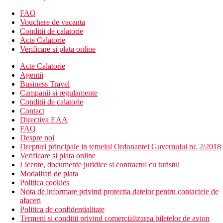
Alte tipuri de camere
(daca nu se specifica altfel, camerele au
FAQ
facilitatile de mai sus)
Vouchere de vacanta
Camera dubla, vedere la mare: camere in cladirea
Conditii de calatorie
principala
Acte Calatorie
Suita Junior, acces la inot: piscina comuna
Verificare si plata online
Descrierea hotelului
Acte Calatorie
hol de intrare cu receptie
Agentii
restaurant principal
Business Travel
bar in receptie
Campanii si regulamente
bar langa piscina
Conditii de calatorie
taverna
Contact
minimarket
Directiva EAA
Wi-Fi (gratuit)
FAQ
conexiune la internet contra cost
Despre noi
piscina cu apa dulce (sezlonguri si umbrele gratuite)
Drepturi principale in temeiul Ordonantei Guvernului nr. 2/2018
piscina pentru copii
Verificare si plata online
Descrierea plajei
Licente, documente juridice si contractul cu turistul
nisip inchis la culoare cu pietricele fine (premiat cu steag
Modalitati de plata
albastru)
Politica cookies
sezlonguri, umbrele si prosoape gratuite
Nota de informare privind protectia datelor pentru contactele de
afaceri
Activitati sportive gratuite
Politica de confidentialitate
fitness
Termeni si conditii privind comercializarea biletelor de avion