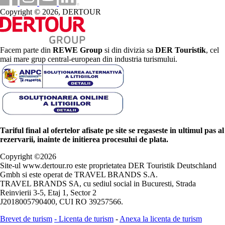
Copyright © 2026, DERTOUR
Facem parte din
REWE Group
si din divizia sa
DER Touristik
, cel
mai mare grup central-european din industria turismului.
Tariful final al ofertelor afisate pe site se regaseste in ultimul pas al
rezervarii, inainte de initierea procesului de plata.
Copyright ©
2026
Site-ul www.dertour.ro este proprietatea DER Touristik Deutschland
Gmbh si este operat de TRAVEL BRANDS S.A.
TRAVEL BRANDS SA, cu sediul social in Bucuresti, Strada
Reinvierii 3-5, Etaj 1, Sector 2
J2018005790400, CUI RO 39257566.
Brevet de turism
-
Licenta de turism
-
Anexa la licenta de turism