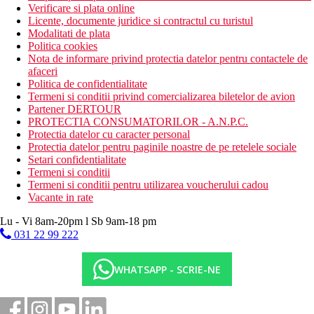
Verificare si plata online
Licente, documente juridice si contractul cu turistul
Modalitati de plata
Politica cookies
Nota de informare privind protectia datelor pentru contactele de
afaceri
Politica de confidentialitate
Termeni si conditii privind comercializarea biletelor de avion
Partener DERTOUR
PROTECTIA CONSUMATORILOR - A.N.P.C.
Protectia datelor cu caracter personal
Protectia datelor pentru paginile noastre de pe retelele sociale
Setari confidentialitate
Termeni si conditii
Termeni si conditii pentru utilizarea voucherului cadou
Vacante in rate
Lu - Vi 8am-20pm l Sb 9am-18 pm
031 22 99 222
WHATSAPP - SCRIE-NE