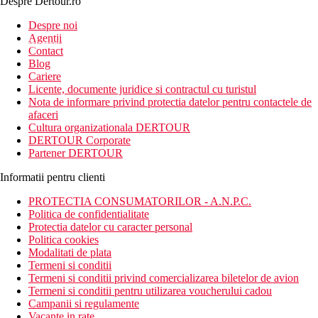
Despre Dertour.ro
Inscrie-te la
Despre noi
Agentii
newsletter!
Contact
Blog
Cariere
Licente, documente juridice si contractul cu turistul
Nota de informare privind protectia datelor pentru contactele de
afaceri
Cultura organizationala DERTOUR
DERTOUR Corporate
Partener DERTOUR
Informatii pentru clienti
PROTECTIA CONSUMATORILOR - A.N.P.C.
Politica de confidentialitate
Protectia datelor cu caracter personal
Politica cookies
Modalitati de plata
Termeni si conditii
Termeni si conditii privind comercializarea biletelor de avion
Termeni si conditii pentru utilizarea voucherului cadou
Campanii si regulamente
Vacante in rate