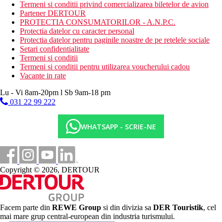
Termeni si conditii privind comercializarea biletelor de avion
Descrierea plajei
Partener DERTOUR
plaja nisipoasa si stancoasa a hotelului
PROTECTIA CONSUMATORILOR - A.N.P.C.
sezlonguri si umbrele
Protectia datelor cu caracter personal
Protectia datelor pentru paginile noastre de pe retelele sociale
Activitati sportive gratuite
Setari confidentialitate
2 piscine in aer liber, sezlonguri si umbrele
Termeni si conditii
piscina interioara
Termeni si conditii pentru utilizarea voucherului cadou
sala de fitness
Vacante in rate
volei pe plaja
Lu - Vi 8am-20pm l Sb 9am-18 pm
Activitati sportive contra cost
031 22 99 222
SPA, tratamente de infrumusetare si masaje
biliard
WHATSAPP - SCRIE-NE
teren de tenis
Dieta
Mic dejun (BB) – mic dejun tip bufet.
Demipensiune (DP) – mic dejun si cina tip bufet.
Copyright © 2026, DERTOUR
Bauturile la cina sunt contra cost.
All Inclusive (AI) – mic dejun, pranz si cina tip bufet.
Bauturile pentru pranz si cina sunt taxate.
4 restaurante: restaurant principal Symposium, restaurante
a la carte: Elia (bucatarie greceasca), Alati (mancaruri grill,
Facem parte din
REWE Group
si din divizia sa
DER Touristik
, cel
fructe de mare, peste), Asterias (fructe de mare)
mai mare grup central-european din industria turismului.