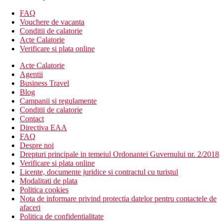
ca cea superioara):
FAQ
camere cu vedere laterala la mare
Vouchere de vacanta
camere cu vedere la mare contra cost
Conditii de calatorie
camere cu vedere directa la mare (malul marii)
Acte Calatorie
camere cu piscina comuna
Verificare si plata online
Camera de familie (suita):
cca 55 m2
Acte Calatorie
vedere la mare
Agentii
1 dormitor
Business Travel
-alte echipamente similare cu cele din camera superioara
Blog
Campanii si regulamente
Descrierea hotelului
Conditii de calatorie
Hotelul dispune de:
Contact
camere renovate in 2020
Directiva EAA
187 camere
FAQ
receptie deschisa 24/7 cu hol
Despre noi
lift
Drepturi principale in temeiul Ordonantei Guvernului nr. 2/2018
magazin de suveniruri
Verificare si plata online
minimarket
Licente, documente juridice si contractul cu turistul
internet Wi-Fi (gratuit)
Modalitati de plata
seif la receptie (gratuit)
Politica cookies
sala de conferinte
Nota de informare privind protectia datelor pentru contactele de
inchiriere auto
afaceri
parcare (gratuita)
Politica de confidentialitate
hotelul nu accepta animale de companie