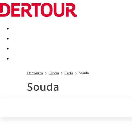
Destinatii
Vacanta perfecta
OFERTE DE NERATAT
Dertour.ro
Grecia
Creta
Souda
Souda