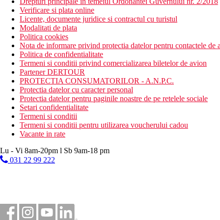
Drepturi principale in temeiul Ordonantei Guvernului nr. 2/2018
Verificare si plata online
Licente, documente juridice si contractul cu turistul
Modalitati de plata
Politica cookies
Nota de informare privind protectia datelor pentru contactele de a
Politica de confidentialitate
Termeni si conditii privind comercializarea biletelor de avion
Partener DERTOUR
PROTECTIA CONSUMATORILOR - A.N.P.C.
Protectia datelor cu caracter personal
Protectia datelor pentru paginile noastre de pe retelele sociale
Setari confidentialitate
Termeni si conditii
Termeni si conditii pentru utilizarea voucherului cadou
Vacante in rate
Lu - Vi 8am-20pm l Sb 9am-18 pm
031 22 99 222