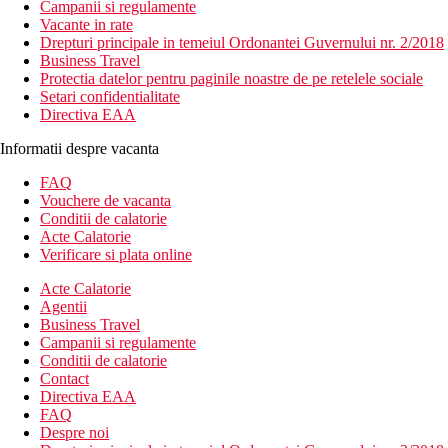
Campanii si regulamente
Vacante in rate
Drepturi principale in temeiul Ordonantei Guvernului nr. 2/2018
Business Travel
Protectia datelor pentru paginile noastre de pe retelele sociale
Setari confidentialitate
Directiva EAA
Informatii despre vacanta
FAQ
Vouchere de vacanta
Conditii de calatorie
Acte Calatorie
Verificare si plata online
Acte Calatorie
Agentii
Business Travel
Campanii si regulamente
Conditii de calatorie
Contact
Directiva EAA
FAQ
Despre noi