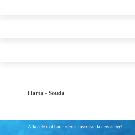
Harta -
Souda
Afla cele mai bune oferte. Inscrie-te la newsletter!