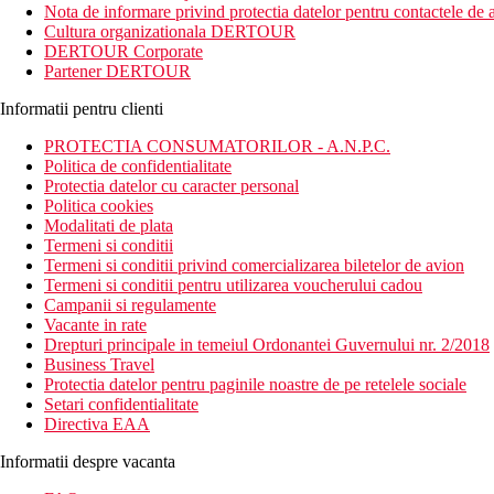
Nota de informare privind protectia datelor pentru contactele de a
Cultura organizationala DERTOUR
DERTOUR Corporate
Partener DERTOUR
Informatii pentru clienti
PROTECTIA CONSUMATORILOR - A.N.P.C.
Politica de confidentialitate
Protectia datelor cu caracter personal
Politica cookies
Modalitati de plata
Termeni si conditii
Termeni si conditii privind comercializarea biletelor de avion
Termeni si conditii pentru utilizarea voucherului cadou
Campanii si regulamente
Vacante in rate
Drepturi principale in temeiul Ordonantei Guvernului nr. 2/2018
Business Travel
Protectia datelor pentru paginile noastre de pe retelele sociale
Setari confidentialitate
Directiva EAA
Informatii despre vacanta