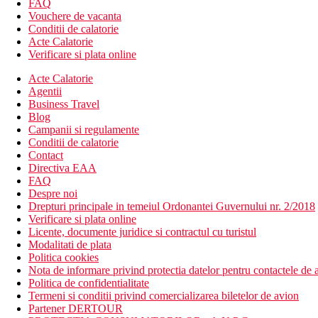
FAQ
Vouchere de vacanta
Conditii de calatorie
Acte Calatorie
Verificare si plata online
Acte Calatorie
Agentii
Business Travel
Blog
Campanii si regulamente
Conditii de calatorie
Contact
Directiva EAA
FAQ
Despre noi
Drepturi principale in temeiul Ordonantei Guvernului nr. 2/2018
Verificare si plata online
Licente, documente juridice si contractul cu turistul
Modalitati de plata
Politica cookies
Nota de informare privind protectia datelor pentru contactele de a
Politica de confidentialitate
Termeni si conditii privind comercializarea biletelor de avion
Partener DERTOUR