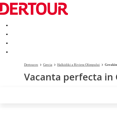
Destinatii
Vacanta perfecta
OFERTE DE NERATAT
Dertour.ro
Grecia
Halkidiki a Riviera Olimpului
Gerakin
Vacanta perfecta in 