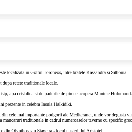
ste localizata in Golful Toroneos, intre bratele Kassandra si Sithonia.
 dupa retete traditionale locale.
e nisip, apa cristalina si de padurile de pin ce acopera Muntele Holomond
ni prezente in celebra Insula Halkidiki.
na din cele mai importante podgorii ale Mediteranei, unde vor degusta vi
ca mancaruri traditionale in cadrul numeroaselor taverne cu specific grec
ice din Olynthos sau Stageira - locul nașterii lui Aristotel.