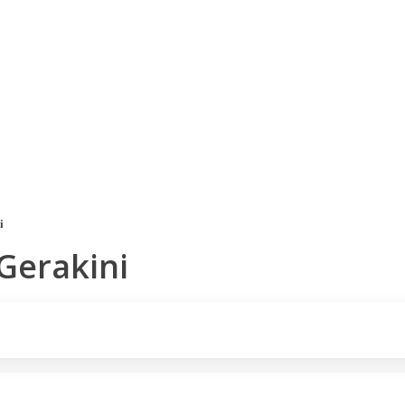
Voucher Cadou
Agentii
i
Gerakini