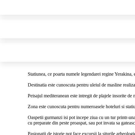
Statiunea, ce poarta numele legendarei regine Yerakina, e
Destinatia este cunoscuta pentru uleiul de masline realizat
Peisajul mediteranean este intregit de plajele insorite d
Zona este cunoscuta pentru numeroasele hoteluri si statiu
Oaspetii gurmanzi isi pot incepe ziua cu un tur printr-u
cu preparate din peste proaspat, sau pot invata sa gateas
Pasionatii de istorie pot face excursii la siturile arheolog