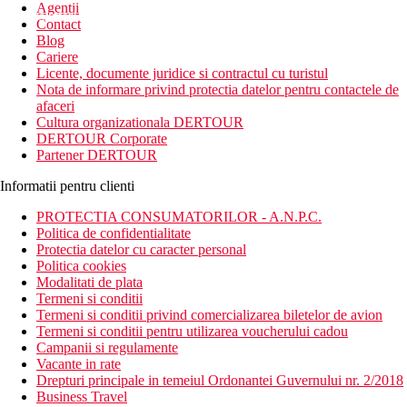
Agentii
newsletter!
Contact
Blog
Cariere
Licente, documente juridice si contractul cu turistul
Nota de informare privind protectia datelor pentru contactele de
afaceri
Cultura organizationala DERTOUR
DERTOUR Corporate
Partener DERTOUR
Informatii pentru clienti
PROTECTIA CONSUMATORILOR - A.N.P.C.
Politica de confidentialitate
Protectia datelor cu caracter personal
Politica cookies
Modalitati de plata
Termeni si conditii
Termeni si conditii privind comercializarea biletelor de avion
Termeni si conditii pentru utilizarea voucherului cadou
Campanii si regulamente
Vacante in rate
Drepturi principale in temeiul Ordonantei Guvernului nr. 2/2018
Business Travel