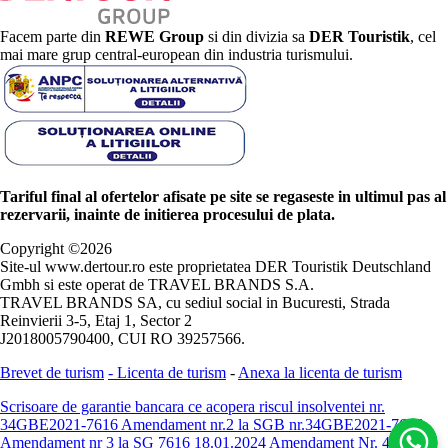
Facem parte din
REWE Group
si din divizia sa
DER Touristik
, cel
mai mare grup central-european din industria turismului.
Tariful final al ofertelor afisate pe site se regaseste in ultimul pas al
rezervarii, inainte de initierea procesului de plata.
Copyright ©
2026
Site-ul www.dertour.ro este proprietatea DER Touristik Deutschland
Gmbh si este operat de TRAVEL BRANDS S.A.
TRAVEL BRANDS SA, cu sediul social in Bucuresti, Strada
Reinvierii 3-5, Etaj 1, Sector 2
J2018005790400, CUI RO 39257566.
Brevet de turism
-
Licenta de turism
-
Anexa la licenta de turism
Scrisoare de garantie bancara ce acopera riscul insolventei nr.
34GBE2021-7616
Amendament nr.2 la SGB nr.34GBE2021-7616
Amendament nr 3 la SG 7616 18.01.2024
Amendament Nr. 4 -