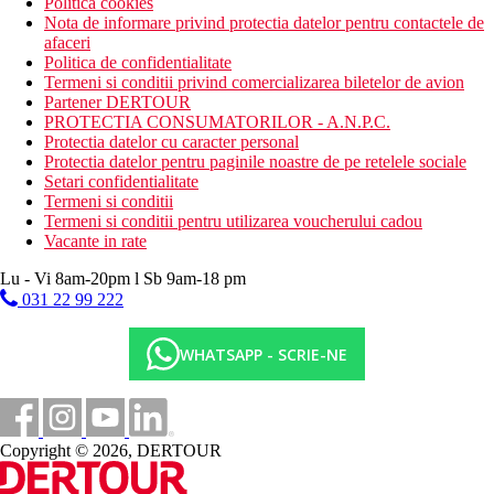
Politica cookies
Nota de informare privind protectia datelor pentru contactele de
afaceri
Politica de confidentialitate
Termeni si conditii privind comercializarea biletelor de avion
Partener DERTOUR
PROTECTIA CONSUMATORILOR - A.N.P.C.
Protectia datelor cu caracter personal
Protectia datelor pentru paginile noastre de pe retelele sociale
Setari confidentialitate
Termeni si conditii
Termeni si conditii pentru utilizarea voucherului cadou
Vacante in rate
Lu - Vi 8am-20pm l Sb 9am-18 pm
031 22 99 222
WHATSAPP - SCRIE-NE
Copyright © 2026, DERTOUR