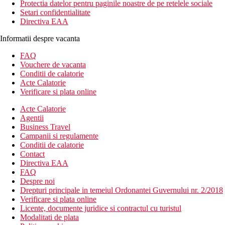
Protectia datelor pentru paginile noastre de pe retelele sociale
Setari confidentialitate
Directiva EAA
Informatii despre vacanta
FAQ
Vouchere de vacanta
Conditii de calatorie
Acte Calatorie
Verificare si plata online
Acte Calatorie
Agentii
Business Travel
Campanii si regulamente
Conditii de calatorie
Contact
Directiva EAA
FAQ
Despre noi
Drepturi principale in temeiul Ordonantei Guvernului nr. 2/2018
Verificare si plata online
Licente, documente juridice si contractul cu turistul
Modalitati de plata