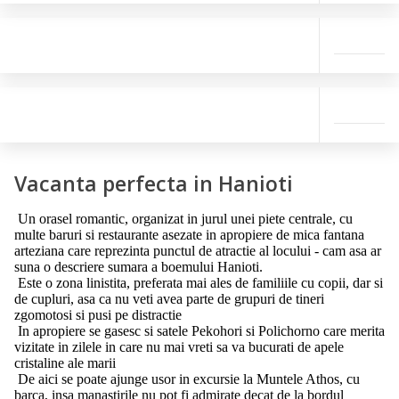
Vacanta perfecta in Hanioti
Un orasel romantic, organizat in jurul unei piete centrale, cu
multe baruri si restaurante asezate in apropiere de mica fantana
arteziana care reprezinta punctul de atractie al locului - cam asa ar
suna o descriere sumara a boemului Hanioti.
Este o zona linistita, preferata mai ales de familiile cu copii, dar si
de cupluri, asa ca nu veti avea parte de grupuri de tineri
zgomotosi si pusi pe distractie
In apropiere se gasesc si satele Pekohori si Polichorno care merita
vizitate in zilele in care nu mai vreti sa va bucurati de apele
cristaline ale marii
De aici se poate ajunge usor in excursie la Muntele Athos, cu
barca, insa manastirile nu pot fi admirate decat de la bordul