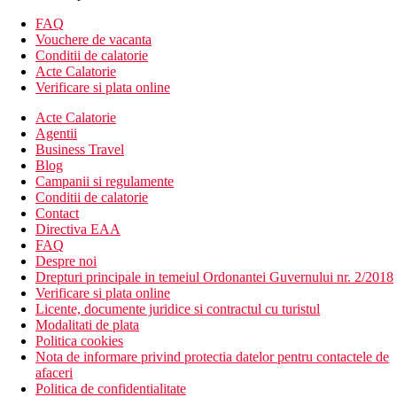
restaurant principal cu terasa
bar langa piscina
FAQ
minimarket
Vouchere de vacanta
magazin de suveniruri
Conditii de calatorie
lobby
Acte Calatorie
doua piscine cu terasa (sezlonguri si umbrele langa piscina
Verificare si plata online
gratuit, prosoape contra cost)
Acte Calatorie
Descrierea plajei
Agentii
plaja cu nisip-pietris
Business Travel
sezlonguri si umbrele pe plaja contra cost
Blog
Campanii si regulamente
Activitati sportive gratuite
Conditii de calatorie
plaja
Contact
ciclism
Directiva EAA
karaoke
FAQ
Despre noi
Activitati sportive contra cost
Drepturi principale in temeiul Ordonantei Guvernului nr. 2/2018
sporturi nautice pe plaja
Verificare si plata online
biliard
Licente, documente juridice si contractul cu turistul
Modalitati de plata
Masa
Politica cookies
All inclusive:
Nota de informare privind protectia datelor pentru contactele de
afaceri
Mic dejun tip bufet (07:30–10:00)
Politica de confidentialitate