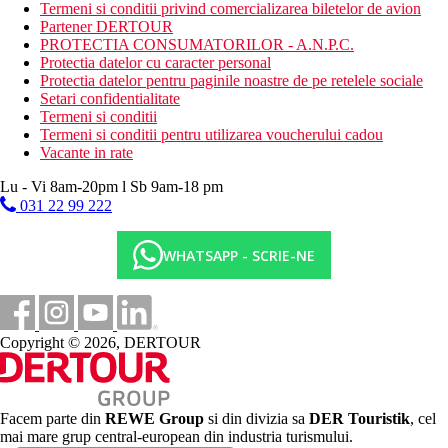
Pranz tip bufet (12:30–14:00)
Termeni si conditii privind comercializarea biletelor de avion
Cina tip bufet (19:00-21:00)
Partener DERTOUR
Gustare usoara de dupa-amiaza (15:00-17:00)
PROTECTIA CONSUMATORILOR - A.N.P.C.
Bauturi non-alcoolice si alcoolice (10:00 a.m.-11:00 p.m.)
Protectia datelor cu caracter personal
Protectia datelor pentru paginile noastre de pe retelele sociale
Categoria oficiala
Setari confidentialitate
3 stele
Termeni si conditii
Termeni si conditii pentru utilizarea voucherului cadou
Nota
Vacante in rate
In Grecia, exista obligatia de a plati taxa climatica in functie de
categoria de hotel. Taxa nu este inclusa in pretul turului si trebuie
Lu - Vi 8am-20pm l Sb 9am-18 pm
platita de catre client direct la receptia hotelului.
031 22 99 222
Site web
http://www.evripidesvillage.com
WHATSAPP - SCRIE-NE
Taxa turistica
Incepand cu 2025, in Grecia exista obligatia de a plati taxa
climatica in functie de categoria de hotel. Taxa nu este inclusa in
tariful ofertei si va fi achitata de catre client la receptia hotelului.
Copyright © 2026, DERTOUR
Noile taxe de statiune in Grecia sunt (Aprilie – Octombrie):
10.00 €. Tarifele afisate sunt pe camera/noapte.
Distanţe
Facem parte din
REWE Group
si din divizia sa
DER Touristik
, cel
mai mare grup central-european din industria turismului.