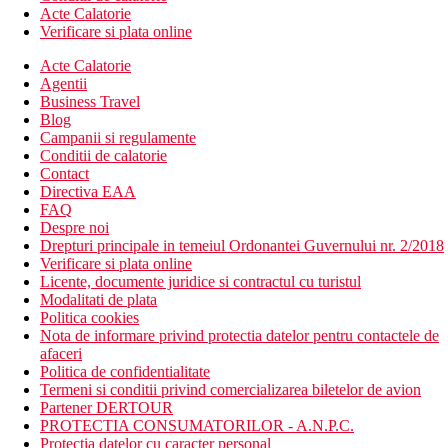
Acte Calatorie
Verificare si plata online
Acte Calatorie
Agentii
Business Travel
Blog
Campanii si regulamente
Conditii de calatorie
Contact
Directiva EAA
FAQ
Despre noi
Drepturi principale in temeiul Ordonantei Guvernului nr. 2/2018
Verificare si plata online
Licente, documente juridice si contractul cu turistul
Modalitati de plata
Politica cookies
Nota de informare privind protectia datelor pentru contactele de
afaceri
Politica de confidentialitate
Termeni si conditii privind comercializarea biletelor de avion
Partener DERTOUR
PROTECTIA CONSUMATORILOR - A.N.P.C.
Protectia datelor cu caracter personal