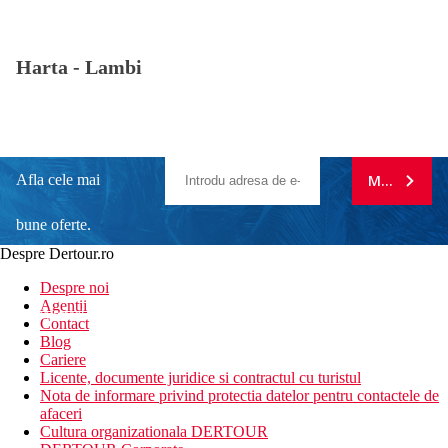
Harta -
Lambi
Afla cele mai
MA ABONE
bune oferte.
Despre Dertour.ro
Inscrie-te la
Despre noi
Agentii
newsletter!
Contact
Blog
Cariere
Licente, documente juridice si contractul cu turistul
Nota de informare privind protectia datelor pentru contactele de
afaceri
Cultura organizationala DERTOUR