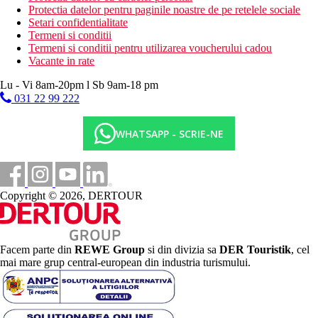
Protectia datelor pentru paginile noastre de pe retelele sociale
Setari confidentialitate
Termeni si conditii
Termeni si conditii pentru utilizarea voucherului cadou
Vacante in rate
Lu - Vi 8am-20pm l Sb 9am-18 pm
031 22 99 222
WHATSAPP - SCRIE-NE
Copyright © 2026, DERTOUR
Facem parte din
REWE Group
si din divizia sa
DER Touristik
, cel
mai mare grup central-european din industria turismului.