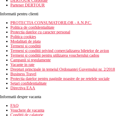
DERTOUR Corporate
Partener DERTOUR
Informatii pentru clienti
PROTECTIA CONSUMATORILOR - A.N.P.C.
Politica de confidentialitate
Protectia datelor cu caracter personal
Politica cookies
Modalitati de plata
Termeni si conditii
Termeni si conditii privind comercializarea biletelor de avion
Termeni si conditii pentru utilizarea voucherului cadou
Campanii si regulamente
Vacante in rate
Drepturi principale in temeiul Ordonantei Guvernului nr. 2/2018
Business Travel
Protectia datelor pentru paginile noastre de pe retelele sociale
Setari confidentialitate
Directiva EAA
Informatii despre vacanta
FAQ
Vouchere de vacanta
Conditii de calatorie