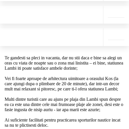
Te gandesti sa pleci in vacanta, dar nu stii daca e bine sa alegi un
oras cu viata de noapte sau o zona mai linistita – ei bine, statiunea
Lambi iti poate satisface ambele dorinte;
Vei fi foarte aproape de arhitectura uimitoare a orasului Kos (la
care ajungi dupa o plimbare de 20 de minute), dar intr-un decor
mult mai relaxant si pitoresc, pe care ti-l ofera statiunea Lambi;
Multi dintre turistii care au ajuns pe plaja din Lambi spun despre
ea ca este una dintre cele mai frumoase plaje ale zonei, desi este o
fasie ingusta de nisip auriu - iar apa marii este azurie;
Ai suficiente facilitati pentru practicarea sporturilor nautice incat
sa nu te plictisesti deloc.