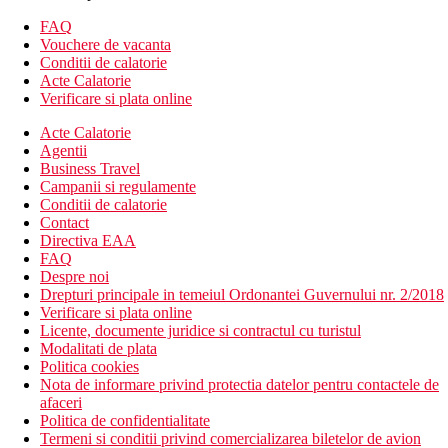
Camera de familie: dormitor combinat cu o camera cu
FAQ
living si dormitor separat, canapea.
Vouchere de vacanta
Camera dubla, superioara: spatioasa.
Conditii de calatorie
Camera dubla, Premium
Acte Calatorie
Descrierea hotelului
Verificare si plata online
Hotelul dispune de:
Acte Calatorie
Agentii
hol de intrare cu receptie
Business Travel
restaurant
Campanii si regulamente
bar
Conditii de calatorie
mini market
Contact
piscina (sezlonguri si umbrele gratuite)
Directiva EAA
Wi-Fi la receptie (gratuit)
FAQ
piscina pentru copii cu tobogan
Despre noi
loc de joaca
Drepturi principale in temeiul Ordonantei Guvernului nr. 2/2018
cada cu hidromasaj
Verificare si plata online
Descrierea plajei
Licente, documente juridice si contractul cu turistul
nisipoasa
Modalitati de plata
sezlonguri si umbrele (contra cost)
Politica cookies
Nota de informare privind protectia datelor pentru contactele de
Activitati sportive gratuite
afaceri
jacuzzi
Politica de confidentialitate
volei pe plaja
Termeni si conditii privind comercializarea biletelor de avion