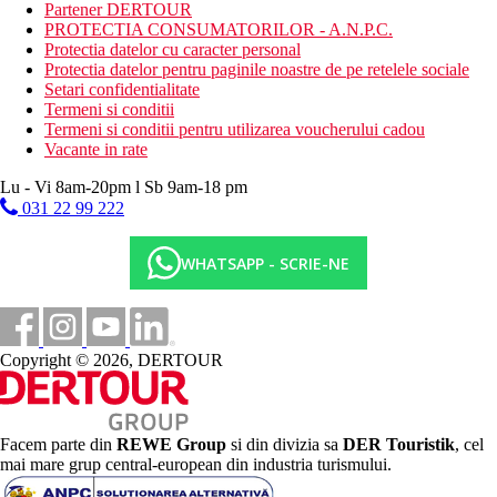
fitness
Partener DERTOUR
tenis de masa
PROTECTIA CONSUMATORILOR - A.N.P.C.
Protectia datelor cu caracter personal
Activitati sportive contra cost
Protectia datelor pentru paginile noastre de pe retelele sociale
inchiriere de biciclete
Setari confidentialitate
biliard
Termeni si conditii
teren de tenis
Termeni si conditii pentru utilizarea voucherului cadou
masaje
Vacante in rate
calarie
inchiriere de masini
Lu - Vi 8am-20pm l Sb 9am-18 pm
tenis
031 22 99 222
inchiriere de biciclete
sporturi nautice motorizate
WHATSAPP - SCRIE-NE
cursuri de yoga si pilates
Dieta
All Inclusive:
Copyright © 2026, DERTOUR
7.30–9.45 micul dejun tip bufet, 12.30–14.00 pranz tip
bufet sau 19.00–21.00
Cafea filtrata, ceai, suc, apa la micul dejun, bauturi
racoritoare, bere, vin la pranz si cina.
Barul principal de la piscina: 10.00-18.00 bauturi
Facem parte din
REWE Group
si din divizia sa
DER Touristik
, cel
racoritoare, cafea si ceai filtrate, 12.00-18.00 bere si vin
mai mare grup central-european din industria turismului.
Lobby Bar: 18.00-23.00 bauturi racoritoare, bere, vin,