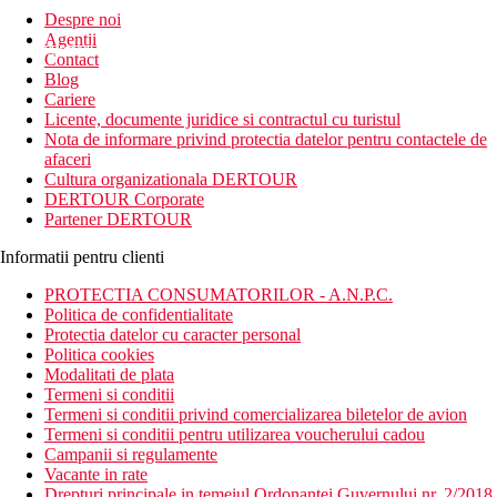
Despre noi
Agentii
newsletter!
Contact
Blog
Cariere
Licente, documente juridice si contractul cu turistul
Nota de informare privind protectia datelor pentru contactele de
afaceri
Cultura organizationala DERTOUR
DERTOUR Corporate
Partener DERTOUR
Informatii pentru clienti
PROTECTIA CONSUMATORILOR - A.N.P.C.
Politica de confidentialitate
Protectia datelor cu caracter personal
Politica cookies
Modalitati de plata
Termeni si conditii
Termeni si conditii privind comercializarea biletelor de avion
Termeni si conditii pentru utilizarea voucherului cadou
Campanii si regulamente
Vacante in rate
Drepturi principale in temeiul Ordonantei Guvernului nr. 2/2018