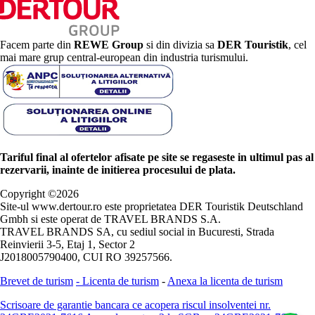
Facem parte din
REWE Group
si din divizia sa
DER Touristik
, cel
mai mare grup central-european din industria turismului.
Tariful final al ofertelor afisate pe site se regaseste in ultimul pas al
rezervarii, inainte de initierea procesului de plata.
Copyright ©
2026
Site-ul www.dertour.ro este proprietatea DER Touristik Deutschland
Gmbh si este operat de TRAVEL BRANDS S.A.
TRAVEL BRANDS SA, cu sediul social in Bucuresti, Strada
Reinvierii 3-5, Etaj 1, Sector 2
J2018005790400, CUI RO 39257566.
Brevet de turism
-
Licenta de turism
-
Anexa la licenta de turism
Scrisoare de garantie bancara ce acopera riscul insolventei nr.