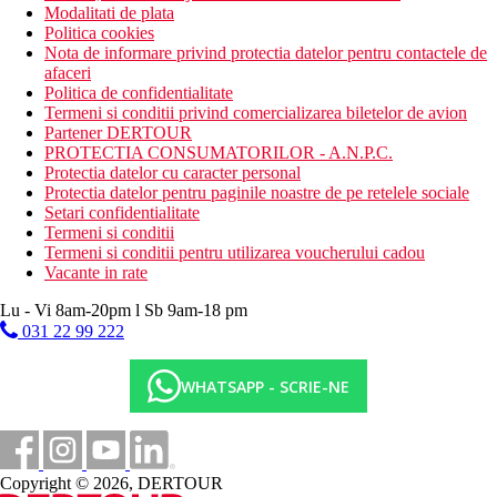
Modalitati de plata
Politica cookies
Nota de informare privind protectia datelor pentru contactele de
afaceri
Politica de confidentialitate
Termeni si conditii privind comercializarea biletelor de avion
Partener DERTOUR
PROTECTIA CONSUMATORILOR - A.N.P.C.
Protectia datelor cu caracter personal
Protectia datelor pentru paginile noastre de pe retelele sociale
Setari confidentialitate
Termeni si conditii
Termeni si conditii pentru utilizarea voucherului cadou
Vacante in rate
Lu - Vi 8am-20pm l Sb 9am-18 pm
031 22 99 222
WHATSAPP - SCRIE-NE
Copyright © 2026, DERTOUR