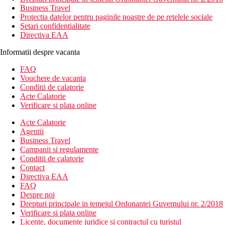
Business Travel
Protectia datelor pentru paginile noastre de pe retelele sociale
Setari confidentialitate
Directiva EAA
Informatii despre vacanta
FAQ
Vouchere de vacanta
Conditii de calatorie
Acte Calatorie
Verificare si plata online
Acte Calatorie
Agentii
Business Travel
Campanii si regulamente
Conditii de calatorie
Contact
Directiva EAA
FAQ
Despre noi
Drepturi principale in temeiul Ordonantei Guvernului nr. 2/2018
Verificare si plata online
Licente, documente juridice si contractul cu turistul