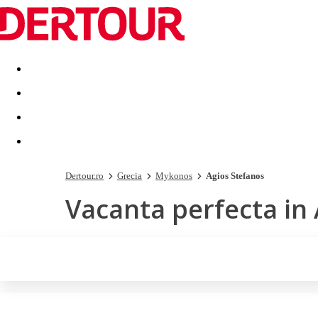
Destinatii
Vacanta perfecta
OFERTE DE NERATAT
Dertour.ro
Grecia
Mykonos
Agios Stefanos
Vacanta perfecta in