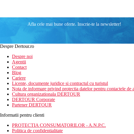
Afla cele mai bune oferte. Inscrie-te la newsletter!
Despre Dertour.ro
Despre noi
Agentii
Contact
Blog
Cariere
Licente, documente juridice si contractul cu turistul
Nota de informare privind protectia datelor pentru contactele de a
Cultura organizationala DERTOUR
DERTOUR Corporate
Partener DERTOUR
Informatii pentru clienti
PROTECTIA CONSUMATORILOR - A.N.P.C.
Politica de confidentialitate