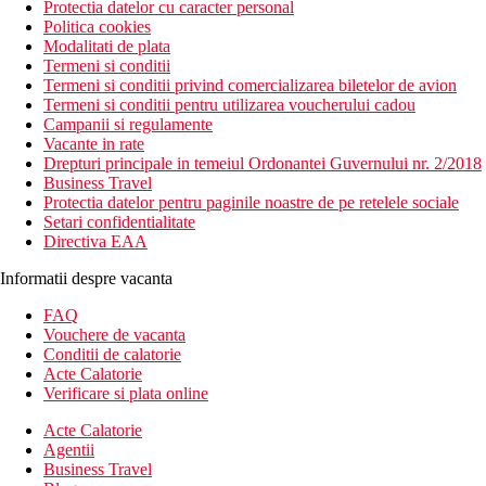
Protectia datelor cu caracter personal
Politica cookies
Modalitati de plata
Termeni si conditii
Termeni si conditii privind comercializarea biletelor de avion
Termeni si conditii pentru utilizarea voucherului cadou
Campanii si regulamente
Vacante in rate
Drepturi principale in temeiul Ordonantei Guvernului nr. 2/2018
Business Travel
Protectia datelor pentru paginile noastre de pe retelele sociale
Setari confidentialitate
Directiva EAA
Informatii despre vacanta
FAQ
Vouchere de vacanta
Conditii de calatorie
Acte Calatorie
Verificare si plata online
Acte Calatorie
Agentii
Business Travel