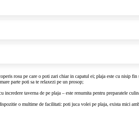
eris rosu pe care o poti zari chiar in capatul ei; plaja este cu nisip fin 
 mare parte poti sa te relaxezi pe un prosop;
cu incredere taverna de pe plaja – este renumita pentru preparatele culin
dispozitie o multime de facilitati: poti juca volei pe plaja, exista mici am