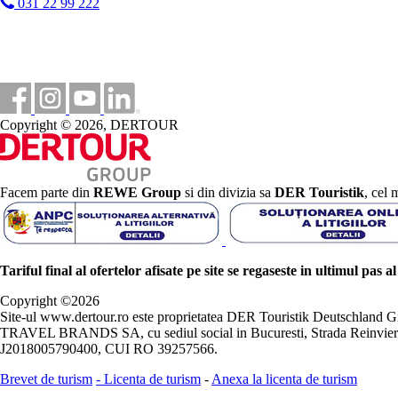
031 22 99 222
Copyright © 2026, DERTOUR
Facem parte din
REWE Group
si din divizia sa
DER Touristik
, cel 
Tariful final al ofertelor afisate pe site se regaseste in ultimul pas a
Copyright ©
2026
Site-ul www.dertour.ro este proprietatea DER Touristik Deutschla
TRAVEL BRANDS SA, cu sediul social in Bucuresti, Strada Reinvierii 
J2018005790400, CUI RO 39257566.
Brevet de turism
-
Licenta de turism
-
Anexa la licenta de turism