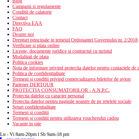
Blog
Campanii si regulamente
Conditii de calatorie
Contact
Directiva EAA
FAQ
Despre noi
Drepturi principale in temeiul Ordonantei Guvernului nr. 2/2018
Verificare si plata online
Licente, documente juridice si contractul cu turistul
Modalitati de plata
Politica cookies
Nota de informare privind protectia datelor pentru contactele de a
Politica de confidentialitate
Termeni si conditii privind comercializarea biletelor de avion
Partener DERTOUR
PROTECTIA CONSUMATORILOR - A.N.P.C.
Protectia datelor cu caracter personal
Protectia datelor pentru paginile noastre de pe retelele sociale
Setari confidentialitate
Termeni si conditii
Termeni si conditii pentru utilizarea voucherului cadou
Vacante in rate
Lu - Vi 8am-20pm l Sb 9am-18 pm