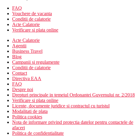
Alte tipuri de camere (cu exceptia cazului in care se specifica
FAQ
altfel, camerele au facilitatile de mai sus)
Vouchere de vacanta
Suita pe malul marii, piscina comuna: piscina comuna,
Conditii de calatorie
vedere la mare.
Acte Calatorie
Suita IRA: mai spatioasa 75m², piscina comuna, jacuzzi,
Verificare si plata online
sauna.
Suita Olympia: mai spatioasa 75m², piscina privata,
Acte Calatorie
jacuzzi.
Agentii
Suita PHAIDRA: mai spatioasa 110m², piscina privata, 2
Business Travel
dormitoare, 2 bai, home cinema.
Blog
Campanii si regulamente
Descrierea hotelului
Conditii de calatorie
Hotelul dispune de:
Contact
complex mare de mai multe cladiri situate intr-o gradina
Directiva EAA
bine intretinuta.
FAQ
cladire principala cu receptie
Despre noi
hol cu ​​bar
Drepturi principale in temeiul Ordonantei Guvernului nr. 2/2018
galerie comerciala
Verificare si plata online
restaurantul principal Olympia
Licente, documente juridice si contractul cu turistul
restaurant à la carte (italian, grecesc)
Modalitati de plata
mai multe baruri
Politica cookies
sala de conferinte
Nota de informare privind protectia datelor pentru contactele de
In gradina subtropicala
afaceri
2 piscine (1 cu tobogan)
Politica de confidentialitate
o piscina pentru copii