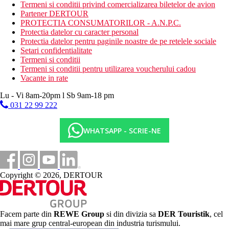
Termeni si conditii privind comercializarea biletelor de avion
mai multe piscine comune langa camere
Partener DERTOUR
sezlonguri, umbrele si prosoape asigurate
PROTECTIA CONSUMATORILOR - A.N.P.C.
baruri la piscina
Protectia datelor cu caracter personal
Descrierea plajei
Protectia datelor pentru paginile noastre de pe retelele sociale
plaja cu nisip lata
Setari confidentialitate
lunga de 2 km
Termeni si conditii
cu acces treptat direct de la hotel
Termeni si conditii pentru utilizarea voucherului cadou
sezlonguri si umbrele gratuite
Vacante in rate
Activitati sportive gratuite
Lu - Vi 8am-20pm l Sb 9am-18 pm
4 terenuri de tenis (o ora pe zi, iluminat si echipament
031 22 99 222
contra cost)
tenis de masa
WHATSAPP - SCRIE-NE
baschet
fotbal
volei pe plaja
fitness
program de animatie
Copyright © 2026, DERTOUR
loc de joaca exterior, piscine pentru copii, tobogan cu apa
Activitati sportive contra cost
inchiriere biciclete
sporturi nautice pe plaja
Facem parte din
REWE Group
si din divizia sa
DER Touristik
, cel
Royal Olympian Spa & Thalasso Center: sauna, masaje,
mai mare grup central-european din industria turismului.