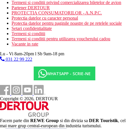
Activitati sportive contra cost
Termeni si conditii privind comercializarea biletelor de avion
sporturi acvatice pe plaja
Partener DERTOUR
PROTECTIA CONSUMATORILOR - A.N.P.C.
Dieta
Protectia datelor cu caracter personal
All Inclusive:
Protectia datelor pentru paginile noastre de pe retelele sociale
include micul dejun, pranzurile si cinele tip bufet (bere,
Setari confidentialitate
vin si bauturi racoritoare de productie locala sunt
Termeni si conditii
disponibile oaspetilor in timpul pranzului si al cinei);
Termeni si conditii pentru utilizarea voucherului cadou
gustari usoare in timpul zilei;
Vacante in rate
bauturi racoritoare nelimitate la robinet si bauturi alcoolice
produse local.
Lu - Vi 8am-20pm l Sb 9am-18 pm
In timpul cinei este necesara tinuta formala.
031 22 99 222
Oaspetii hotelului pot folosi toate facilitatile de pe Calypso
Beach, cu exceptia restaurantului.
WHATSAPP - SCRIE-NE
Categoria oficiala
4 stele
Site web
Site web: https://calypsohotels.com/calypso-palace/
Copyright © 2026, DERTOUR
Taxa turistica
Incepand cu 2025, in Grecia exista obligatia de a plati taxa
climatica in functie de categoria de hotel. Taxa nu este inclusa in
Facem parte din
REWE Group
si din divizia sa
DER Touristik
, cel
tariful ofertei si va fi achitata de catre client la receptia hotelului.
mai mare grup central-european din industria turismului.
Noile taxe de statiune in Grecia sunt (Aprilie – Octombrie):