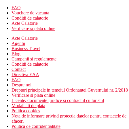
hol de intrare cu receptie
piscina
FAQ
restaurant principal
Vouchere de vacanta
bar principal
Conditii de calatorie
snack bar
Acte Calatorie
bar la piscina
Verificare si plata online
conexiune la internet (contra cost)
Acte Calatorie
Wi-Fi la receptie (contra cost)
Agentii
piscina (sezlonguri si umbrele contra cost; prosoape
Business Travel
gratuite)
Blog
mini club (pentru copii de la 4 la 12 ani)
Campanii si regulamente
Descrierea plajei
Conditii de calatorie
plaja nisipoasa
Contact
sezlonguri si umbrele contra cost
Directiva EAA
prosoape gratuite
FAQ
Despre noi
Activitati sportive gratuite
Drepturi principale in temeiul Ordonantei Guvernului nr. 2/2018
volei pe plaja
Verificare si plata online
tenis de masa
Licente, documente juridice si contractul cu turistul
teren de tenis
Modalitati de plata
darts
Politica cookies
sauna
Nota de informare privind protectia datelor pentru contactele de
*toate la Calypso Beach Hotel
afaceri
Politica de confidentialitate