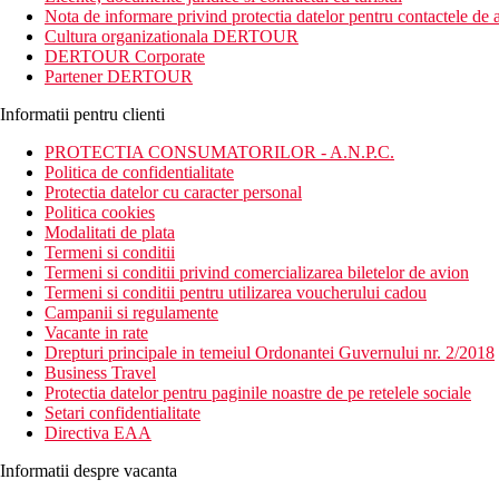
Nota de informare privind protectia datelor pentru contactele de a
Descrierea hotelului
Cultura organizationala DERTOUR
DERTOUR Corporate
Hotel cu 4 etaje cu 96 de camere. Hol de intrare cu receptie (seif c
Partener DERTOUR
Camere
Informatii pentru clienti
Camera dubla: baie/WC, TV/sat., aer conditionat (gratuit), wi
PROTECTIA CONSUMATORILOR - A.N.P.C.
Mese
Politica de confidentialitate
Demipensiune
Protectia datelor cu caracter personal
Politica cookies
Mic dejun si cina tip bufet
Modalitati de plata
Termeni si conditii
All Inclusive
Termeni si conditii privind comercializarea biletelor de avion
Termeni si conditii pentru utilizarea voucherului cadou
Mic dejun tip bufet american (07:00–10:15)
Campanii si regulamente
Pranz tip bufet (1:00 p.m.-3:00 p.m.)
Vacante in rate
Cina tip bufet (19:00-21:00)
Drepturi principale in temeiul Ordonantei Guvernului nr. 2/2018
Gustare usoara dimineata si dupa-amiaza langa piscina (de 
Business Travel
Bauturi alcoolice si nealcoolice, cafea si ceai, produse loc
Protectia datelor pentru paginile noastre de pe retelele sociale
Setari confidentialitate
Plaja
Directiva EAA
Plaja cu pietris cca 20 m. Sezlonguri si umbrele gratuite pe plaja.
Informatii despre vacanta
Oferta sportiva