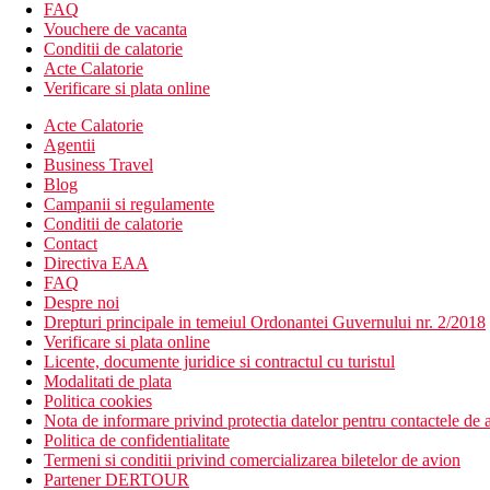
FAQ
Contra cost:
sporturi nautice pe plaja.
Vouchere de vacanta
Conditii de calatorie
Copii
Acte Calatorie
Verificare si plata online
Parte separata a piscinei pentru copii, patut gratuit (la cerere).
Acte Calatorie
Carduri
Agentii
Business Travel
VISA, CE/MC.
Blog
Site
Campanii si regulamente
http://lito-hotel.com/
Conditii de calatorie
Contact
Internet
Directiva EAA
Gratuit:
WiFi in hol si in camere.
FAQ
Despre noi
Categoria oficiala
Drepturi principale in temeiul Ordonantei Guvernului nr. 2/2018
3 stele
Verificare si plata online
Licente, documente juridice si contractul cu turistul
Nota
Modalitati de plata
Politica cookies
In Grecia, trebuie sa platiti taxa turistica in functie de categoria ho
Nota de informare privind protectia datelor pentru contactele de a
activitatilor mentionate pot fi afectate de introducerea unor event
Politica de confidentialitate
Termeni si conditii privind comercializarea biletelor de avion
Taxa turistica
Partener DERTOUR
Incepand cu 2025, in Grecia exista obligatia de a plati taxa climatic