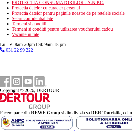
PROTECTIA CONSUMATORILOR - A.N.P.C.
statiune in Grecia sunt (Aprilie – Octombrie): 5.00 €. Tarifele af
Protectia datelor cu caracter personal
Protectia datelor pentru paginile noastre de pe retelele sociale
Distanţe
Setari confidentialitate
Termeni si conditii
Termeni si conditii pentru utilizarea voucherului cadou
4 km
Vacante in rate
Centrul orasului
Lu - Vi 8am-20pm l Sb 9am-18 pm
20 m
031 22 99 222
Distanta pana la plaja
10 km
Distanta de cel mai apropiat aeroport
Plaja
Copyright © 2026, DERTOUR
Sezlonguri si umbrele gratuite pe plaja
Vacanta la plaja
Piscine
Facem parte din
REWE Group
si din divizia sa
DER Touristik
, cel 
Sezlonguri si umbrele gratuite la piscina
Piscina pentru copii
Bar langa piscina