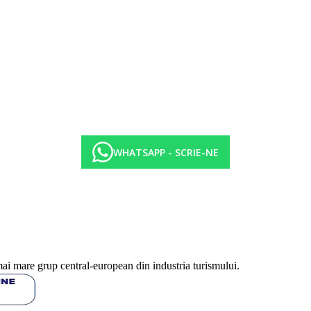
isate sunt pe camera/noapte.
WHATSAPP - SCRIE-NE
mai mare grup central-european din industria turismului.