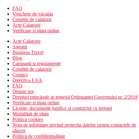
Descrierea hotelului
Hotelul dispune de:
FAQ
Vouchere de vacanta
camera de bagaje
Conditii de calatorie
birou de turism
Acte Calatorie
babysitting (contra cost)
Verificare si plata online
menaj zilnic
Acte Calatorie
spalatorie (contra cost)
Agentii
sali de conferinta & petreceri (contra cost)
Business Travel
sala de fitness
Blog
lift
Campanii si regulamente
room service
Conditii de calatorie
facilitati pentru persoane cu mobilitate redusa (contra cost)
Contact
transfer de la si/sau la aeroport (contra cost)
Directiva EAA
parcare
FAQ
piscina
Despre noi
piscina pentru copii
Drepturi principale in temeiul Ordonantei Guvernului nr. 2/2018
club pentru copii
Verificare si plata online
restaurante
Licente, documente juridice si contractul cu turistul
baruri
Modalitati de plata
Wifi
Politica cookies
aer conditionat
Nota de informare privind protectia datelor pentru contactele de
Descrierea plajei
afaceri
plaja cu nisip si pietris se afla la 200 de metri de hotel
Politica de confidentialitate