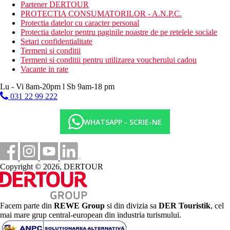
Partener DERTOUR
piscina pentru copii
PROTECTIA CONSUMATORILOR - A.N.P.C.
loc de joaca
Protectia datelor cu caracter personal
mini club (4 ore pe zi)
Protectia datelor pentru paginile noastre de pe retelele sociale
Descrierea plajei
Setari confidentialitate
plaja cu pietris la cca 300 m de hotel
Termeni si conditii
sezlonguri si umbrele contra cost
Termeni si conditii pentru utilizarea voucherului cadou
Vacante in rate
Activitati gratuite
fitness
Lu - Vi 8am-20pm l Sb 9am-18 pm
volei
031 22 99 222
polo pe apa
darts
WHATSAPP - SCRIE-NE
programe de animatie
Activitati contra cost
sauna (10.00-18.00)
salon de wellness si infrumusetare
Copyright © 2026, DERTOUR
teren de tenis (iluminat contra cost aprox. 20 EUR/ora)
masaje
biliard
jocuri video
Facem parte din
REWE Group
si din divizia sa
DER Touristik
, cel
Mese
mai mare grup central-european din industria turismului.
All Inclusive