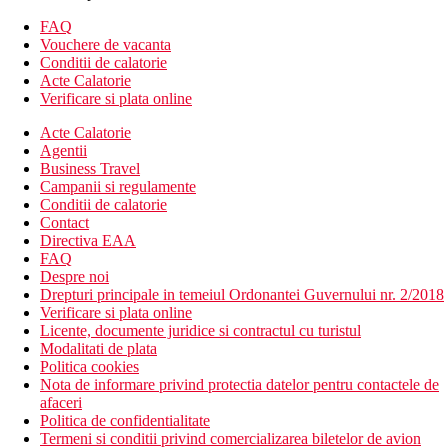
Alte tipuri de camere
(daca nu se specifica altfel, camerele au
FAQ
facilitatile de mai sus)
Vouchere de vacanta
Camera single, vedere la gradina: vedere la gradina
Conditii de calatorie
Camera dubla, vedere la gradina: vedere la gradina
Acte Calatorie
Camera dubla, superioara, vedere la gradina: design
Verificare si plata online
modern, fierbator electric, fructe si vin la sosire, vedere la
gradina
Acte Calatorie
Suita de familie, vedere la gradina: 2 camere separate, 2x
Agentii
TV/sat., 2x aer conditionat, vedere la gradina
Business Travel
Camera de familie, promotie, vedere la gradina, parter:
Campanii si regulamente
camerele promotionale sunt situate la parter, vedere la
Conditii de calatorie
gradina
Contact
Directiva EAA
Descrierea hotelului
FAQ
cladirea principala si mai multe cladiri cu doua etaje intr-o
Despre noi
gradina mare
Drepturi principale in temeiul Ordonantei Guvernului nr. 2/2018
hol de intrare cu receptie
Verificare si plata online
minimarket
Licente, documente juridice si contractul cu turistul
colt de internet (contra cost)
Modalitati de plata
Wi-Fi (gratuit)
Politica cookies
bar principal si bar la piscina
Nota de informare privind protectia datelor pentru contactele de
restaurant principal
afaceri
restaurant grill
Politica de confidentialitate
colt de pizza
Termeni si conditii privind comercializarea biletelor de avion
piscina (sezlonguri si umbrele la piscina gratuit)