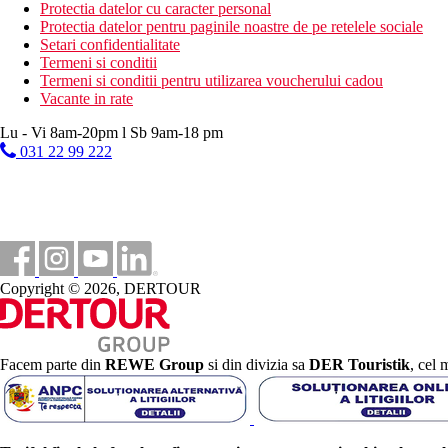
caiac
Protectia datelor cu caracter personal
windsurfing
Protectia datelor pentru paginile noastre de pe retelele sociale
masaj
Setari confidentialitate
Termeni si conditii
Dieta
Termeni si conditii pentru utilizarea voucherului cadou
Cazare si mic dejun – mic dejun tip bufet.
Vacante in rate
Categoria oficiala
Lu - Vi 8am-20pm l Sb 9am-18 pm
3 stele
031 22 99 222
Nota
Taxa turistica
Incepand cu 2025, in Grecia exista obligatia de a plati taxa climatic
statiune in Grecia sunt (Aprilie – Octombrie): 5.00 €. Tarifele af
Copyright © 2026, DERTOUR
Distanţe
450 m
Facem parte din
REWE Group
si din divizia sa
DER Touristik
, cel 
Distanta pana la plaja
300 m
Centrul orasului