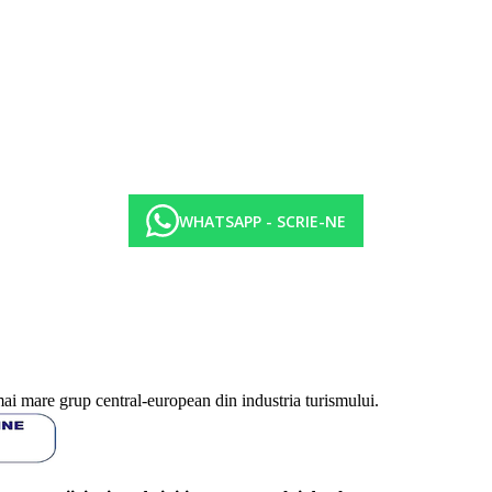
WHATSAPP - SCRIE-NE
a in functie de categoria de hotel. Taxa nu este inclusa in tariful ofertei 
isate sunt pe camera/noapte.
mai mare grup central-european din industria turismului.