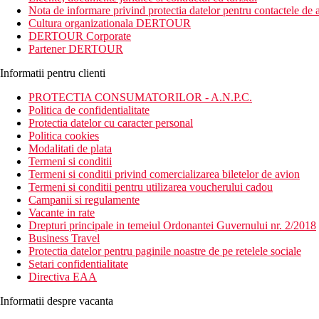
Distanta
Nota de informare privind protectia datelor pentru contactele de a
450 m distanta de Plaja Akti Kanari
Cultura organizationala DERTOUR
12 km distanta de Aeroportul International Rodos
DERTOUR Corporate
850 m distanta de Acvariul din Rhodos
Partener DERTOUR
Descrierea camerei
Informatii pentru clienti
Camera standard superioara:
PROTECTIA CONSUMATORILOR - A.N.P.C.
balcon/terasa
Politica de confidentialitate
aer conditionat/SAT TV
Protectia datelor cu caracter personal
seif (gratuit)
Politica cookies
baie (toaleta, cada/dus, uscator de par)
Modalitati de plata
Internet Wi-Fi (gratuit)
Termeni si conditii
telefon
Termeni si conditii privind comercializarea biletelor de avion
mini-frigider
Termeni si conditii pentru utilizarea voucherului cadou
Camere cu vedere la piscina la un cost suplimentar
Campanii si regulamente
Vacante in rate
Descrierea hotelului
Drepturi principale in temeiul Ordonantei Guvernului nr. 2/2018
Hotelul dispune de:
Business Travel
Protectia datelor pentru paginile noastre de pe retelele sociale
receptie deschisa non stop
Setari confidentialitate
camera de bagaje
Directiva EAA
Wifi
babysitting (contra cost)
Informatii despre vacanta
menaj zilnic