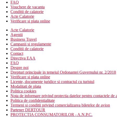
curatatorie chimica (contra cost)
FAQ
servicii de curatatorie (contra cost)
Vouchere de vacanta
sala de fitness
Conditii de calatorie
lift
Acte Calatorie
transfer de la si/sau la aeroport (contra cost)
Verificare si plata online
serviciu de trezire
Acte Calatorie
piscina
Agentii
restaurant
Business Travel
lobby bar
Campanii si regulamente
Descrierea plajei
Conditii de calatorie
plaja cu nisip
Contact
marcat cu Steagul Albastru
Directiva EAA
sezlonguri si umbrele pe plaja (cu plata)
FAQ
Despre noi
Activitati sportive gratuite
Drepturi principale in temeiul Ordonantei Guvernului nr. 2/2018
fitness
Verificare si plata online
Licente, documente juridice si contractul cu turistul
Activitati sportive contra cost
Modalitati de plata
snorkelling
Politica cookies
aqua park
Nota de informare privind protectia datelor pentru contactele de a
scufundari
Politica de confidentialitate
calarie
Termeni si conditii privind comercializarea biletelor de avion
bowling
Partener DERTOUR
ciclism
PROTECTIA CONSUMATORILOR - A.N.P.C.