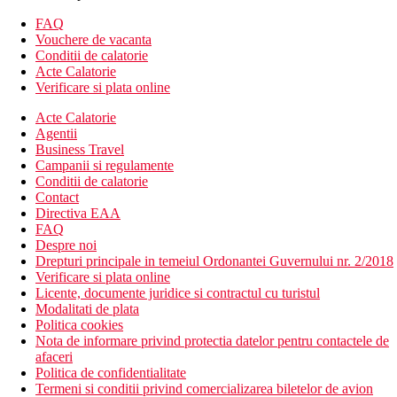
gradina
piscina exterioara
FAQ
restaurant a la carte
Vouchere de vacanta
bar
Conditii de calatorie
loc de joaca pentru copii
Acte Calatorie
parcare
Verificare si plata online
inchirieri automobile si biciclete
Acte Calatorie
activitati sportive
Agentii
Descrierea plajei
Business Travel
plaja publica cu nisip si pietris
Campanii si regulamente
sezlonguri si umbrele (contra cost)
Conditii de calatorie
Contact
Activitati sportive gratuite
Directiva EAA
piscina, sezlonguri si umbrele
FAQ
tenis de masa
Despre noi
Drepturi principale in temeiul Ordonantei Guvernului nr. 2/2018
Activitati sportive contra cost
Verificare si plata online
biliard
Licente, documente juridice si contractul cu turistul
activitati acvatice in zona
Modalitati de plata
Politica cookies
Restaurant
Nota de informare privind protectia datelor pentru contactele de
Restaurant a la carte la piscina ce serveste prepaprate
afaceri
culinare cu specific international si local
Politica de confidentialitate
Camera pentru mic dejun
Termeni si conditii privind comercializarea biletelor de avion