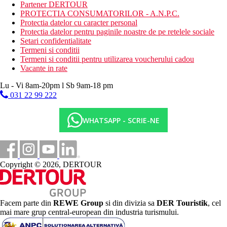
Bar
Partener DERTOUR
PROTECTIA CONSUMATORILOR - A.N.P.C.
Categoria oficiala
Protectia datelor cu caracter personal
3 stele
Protectia datelor pentru paginile noastre de pe retelele sociale
Setari confidentialitate
Site web
Termeni si conditii
Sabina Hotel – Theologos, Rhodes, GREECE
Termeni si conditii pentru utilizarea voucherului cadou
Vacante in rate
Taxa turistica
Incepand cu 2025, in Grecia exista obligatia de a plati taxa
Lu - Vi 8am-20pm l Sb 9am-18 pm
climatica in functie de categoria de hotel. Taxa nu este inclusa in
031 22 99 222
tariful ofertei si va fi achitata de catre client la receptia hotelului.
Noile taxe de statiune in Grecia sunt (Aprilie – Octombrie): 5.00
€. Tarifele afisate sunt pe camera/noapte.
WHATSAPP - SCRIE-NE
Distanţe
7 km
Copyright © 2026, DERTOUR
Distanta de cel mai apropiat aeroport
100 m
Distanta pana la plaja
Facem parte din
REWE Group
si din divizia sa
DER Touristik
, cel
1 km
mai mare grup central-european din industria turismului.
Centrul orasului