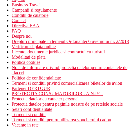
Business Travel
Campanii si regulamente
Conditii de calatorie
Contact
Directiva EAA
FAQ
Despre noi
Drepturi principale in temeiul Ordonantei Guvernului nr. 2/2018
Verificare si plata online
Licente, documente juridice si contractul cu turistul
Modalitati de plata
Politica cookies
Nota de informare privind protectia datelor pentru contactele de
afaceri
Politica de confidentialitate
Termeni si conditii privind comercializarea biletelor de avion
Partener DERTOUR
PROTECTIA CONSUMATORILOR - A.N.P.C.
Protectia datelor cu caracter personal
Protectia datelor pentru paginile noastre de pe retelele sociale
Setari confidentialitate
Termeni si conditii
Termeni si conditii pentru utilizarea voucherului cadou
Vacante in rate