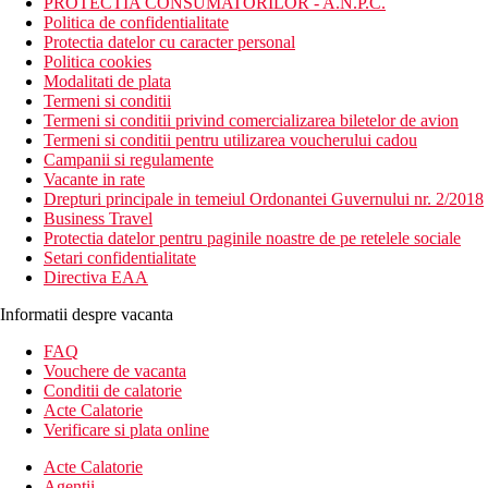
PROTECTIA CONSUMATORILOR - A.N.P.C.
Politica de confidentialitate
Protectia datelor cu caracter personal
Politica cookies
Modalitati de plata
Termeni si conditii
Termeni si conditii privind comercializarea biletelor de avion
Termeni si conditii pentru utilizarea voucherului cadou
Campanii si regulamente
Vacante in rate
Drepturi principale in temeiul Ordonantei Guvernului nr. 2/2018
Business Travel
Protectia datelor pentru paginile noastre de pe retelele sociale
Setari confidentialitate
Directiva EAA
Informatii despre vacanta
FAQ
Vouchere de vacanta
Conditii de calatorie
Acte Calatorie
Verificare si plata online
Acte Calatorie
Agentii