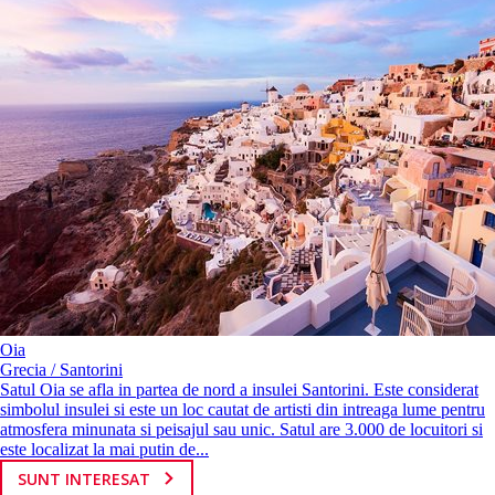
Oia
Grecia / Santorini
Satul Oia se afla in partea de nord a insulei Santorini. Este considerat
simbolul insulei si este un loc cautat de artisti din intreaga lume pentru
atmosfera minunata si peisajul sau unic. Satul are 3.000 de locuitori si
este localizat la mai putin de...
SUNT INTERESAT