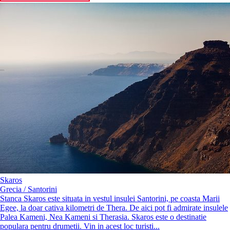
Skaros
Grecia / Santorini
Stanca Skaros este situata in vestul insulei Santorini, pe coasta Marii
Egee, la doar cativa kilometri de Thera. De aici pot fi admirate insulele
Palea Kameni, Nea Kameni si Therasia. Skaros este o destinatie
populara pentru drumetii. Vin in acest loc turisti...