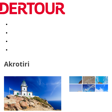
Destinatii
Vacanta perfecta
OFERTE DE NERATAT
Akrotiri