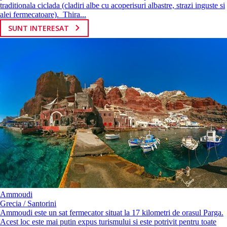
traditionala ciclada (cladiri albe cu acoperisuri albastre, strazi inguste si
alei fermecatoare). Thira...
SUNT INTERESAT
Ammoudi
Grecia / Santorini
Ammoudi este un sat fermecator situat la 17 kilometri de orasul Parga.
Acest loc este mai putin expus turismului si este potrivit pentru toate