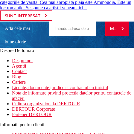
categoriile de varsta. Cea mai apropiata plaja este Ammoudia. Este un
loc romantic. Se spune ca artistii veneau aici...
SUNT INTERESAT
Afla cele mai
MA ABONE
bune oferte.
Despre Dertour.ro
Inscrie-te la
Despre noi
Agentii
newsletter!
Contact
Blog
Cariere
Licente, documente juridice si contractul cu turistul
Nota de informare privind protectia datelor pentru contactele de
afaceri
Cultura organizationala DERTOUR
DERTOUR Corporate
Partener DERTOUR
Informatii pentru clienti