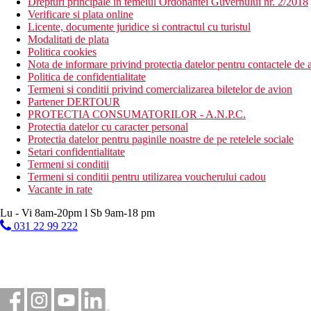
Drepturi principale in temeiul Ordonantei Guvernului nr. 2/2018
Verificare si plata online
Licente, documente juridice si contractul cu turistul
Modalitati de plata
Politica cookies
Nota de informare privind protectia datelor pentru contactele de a
Politica de confidentialitate
Termeni si conditii privind comercializarea biletelor de avion
Partener DERTOUR
PROTECTIA CONSUMATORILOR - A.N.P.C.
Protectia datelor cu caracter personal
Protectia datelor pentru paginile noastre de pe retelele sociale
Setari confidentialitate
Termeni si conditii
Termeni si conditii pentru utilizarea voucherului cadou
Vacante in rate
Lu - Vi 8am-20pm l Sb 9am-18 pm
031 22 99 222