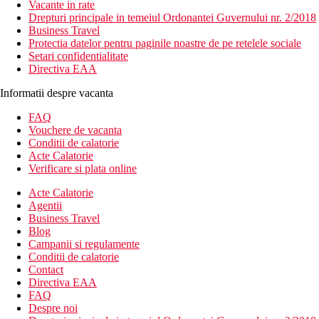
Vacante in rate
Drepturi principale in temeiul Ordonantei Guvernului nr. 2/2018
Business Travel
Protectia datelor pentru paginile noastre de pe retelele sociale
Setari confidentialitate
Directiva EAA
Informatii despre vacanta
FAQ
Vouchere de vacanta
Conditii de calatorie
Acte Calatorie
Verificare si plata online
Acte Calatorie
Agentii
Business Travel
Blog
Campanii si regulamente
Conditii de calatorie
Contact
Directiva EAA
FAQ
Despre noi