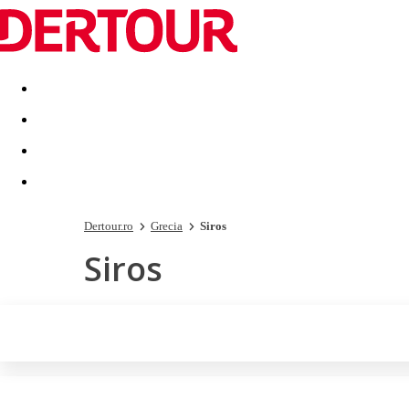
Destinatii
Vacanta perfecta
OFERTE DE NERATAT
Dertour.ro
Grecia
Siros
Siros