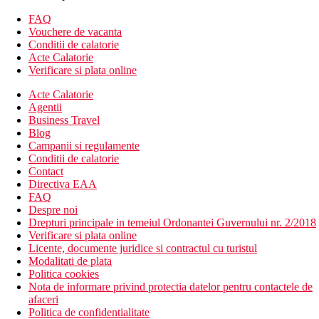
Wi-Fi (gratuit)
balcon sau terasa
FAQ
bucatarie utilata
Vouchere de vacanta
patut copil (gratuit)
Conditii de calatorie
Alte tipuri de camere
(daca nu se specifica altfel, camerele au
Acte Calatorie
facilitatile de mai sus)
Verificare si plata online
Camera dubla, superioara: dotari mai moderne
Camera de familie, 1 dormitor: o camera spatioasa
Acte Calatorie
Camera de familie, 2 dormitoare: doua dormitoare
Agentii
separate
Business Travel
Blog
Descrierea hotelului
Campanii si regulamente
hol de intrare cu receptie
Conditii de calatorie
restaurantul principal
Contact
bar de zi
Directiva EAA
Wi-Fi gratuit in hol
FAQ
conexiune la internet gratuita
Despre noi
piscina (sezlonguri, umbrele si prosoape gratuite)
Drepturi principale in temeiul Ordonantei Guvernului nr. 2/2018
piscina pentru copii
Verificare si plata online
loc de joaca
Licente, documente juridice si contractul cu turistul
camera comuna cu televizor
Modalitati de plata
Politica cookies
Descrierea plajei
Nota de informare privind protectia datelor pentru contactele de
nisipos
afaceri
umbrele de soare si sezlonguri contra cost
Politica de confidentialitate