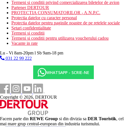
transfer gratuit cu autobuzul la plaja
Termeni si conditii privind comercializarea biletelor de avion
Partener DERTOUR
Activitati gratuite
PROTECTIA CONSUMATORILOR - A.N.P.C.
2x program saptamanal de seara
Protectia datelor cu caracter personal
mini fotbal
Protectia datelor pentru paginile noastre de pe retelele sociale
tenis de masa
Setari confidentialitate
fotbal de masa
Termeni si conditii
Termeni si conditii pentru utilizarea voucherului cadou
Activitati contra cost
Vacante in rate
biliard
masaje
Lu - Vi 8am-20pm l Sb 9am-18 pm
031 22 99 222
Mese
All Inclusive
Restaurant principal: 8.00-10.00 mic dejun tip bufet,
WHATSAPP - SCRIE-NE
12.30-14.30 pranz bufet, 19.00-21.30 cina bufet. Cafea
filtrata, ceai, suc, apa la micul dejun, bauturi racoritoare,
bere, vin la pranz si cina
Snack bar: 10.00-23.00 bauturi racoritoare, bere, vin,
bauturi alcoolice (toate produse local), cafea la filtru, ceai,
Copyright © 2026, DERTOUR
15.30-16.30 gustari usoare, 16.30-17.30 ceai, cafea,
deserturi, prajituri, mini sandvisuri, 10.00 - 18.00
inghetata pentru copii
*Orele si locatiile de mai sus pot fi modificate
Facem parte din
REWE Group
si din divizia sa
DER Touristik
, cel
mai mare grup central-european din industria turismului.
Categoria oficiala