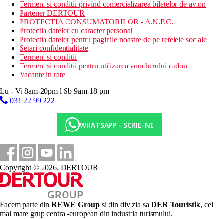
All Inclusive (la hotelul sora, Arion Resort): Mic dejun, pranz si
Termeni si conditii privind comercializarea biletelor de avion
cina tip bufet. O selectie de bauturi alcoolice si nealcoolice
Partener DERTOUR
locale este disponibila gratuit intre orele 10:00 si 22:30.
PROTECTIA CONSUMATORILOR - A.N.P.C.
Restaurant principal (bucatarie locala si internationala) - in
Protectia datelor cu caracter personal
hotelul sora Arion Resort
Protectia datelor pentru paginile noastre de pe retelele sociale
Bar in holul hotelului sora Arion Resort
Setari confidentialitate
Mesele sunt servite la hotelurile sora Arion Resort/Arion Green
Termeni si conditii
Riviera
Termeni si conditii pentru utilizarea voucherului cadou
Gustari usoare in timpul zilei
Vacante in rate
Bauturi alcoolice si nealcoolice selectate (10:00–22:30)
Clientii pot folosi barul de la piscina de la hotelurile Arion
Lu - Vi 8am-20pm l Sb 9am-18 pm
Resort si Arion Green Riviera ca parte a ofertei all inclusive.
031 22 99 222
Categoria oficiala
3 stele
WHATSAPP - SCRIE-NE
Nota
https://arionhotelzante.com/arion-apartments.html
Distanţe
Copyright © 2026, DERTOUR
400 m
Magazine
Facem parte din
REWE Group
si din divizia sa
DER Touristik
, cel
mai mare grup central-european din industria turismului.
0 m