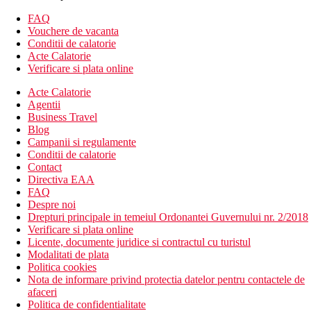
restaurant in hotelurile partenere Arion Resort/Arion
Green Riviera (autobuz gratuit)
FAQ
barul de plaja Amigos cu piscina (contra cost)
Vouchere de vacanta
Conditii de calatorie
Descrierea plajei
Acte Calatorie
Direct pe plaja cu nisip si pietris (pietris la intrarea in apa)
Verificare si plata online
Sezlonguri, umbrele si bar all inclusive pe plaja hotelurilor
partenere (gratuit)
Acte Calatorie
Faimoasa plaja Banana Beach la cativa pasi
Agentii
Business Travel
Activitati sportive gratuite
Blog
Piscina
Campanii si regulamente
Clientii se pot bucura de urmatoarele servicii la hotelul sora,
Conditii de calatorie
Arion Resort:
Contact
Tenis pe plaja
Directiva EAA
Volei pe plaja
FAQ
Divertisment (sezonier)
Despre noi
Seri tematice
Drepturi principale in temeiul Ordonantei Guvernului nr. 2/2018
Muzica live
Verificare si plata online
Sporturi nautice pe plaja (biciclete, caiace, SUP-uri)
Licente, documente juridice si contractul cu turistul
Modalitati de plata
Activitati sportive contra cost
Politica cookies
Centru spa la hotelul sora, Arion Resort
Nota de informare privind protectia datelor pentru contactele de
afaceri
Dieta
Politica de confidentialitate