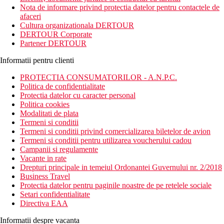
linistita in apropierea marii.
Nota de informare privind protectia datelor pentru contactele de
afaceri
Distanta
Cultura organizationala DERTOUR
plaja: 80 m
DERTOUR Corporate
aeroport: 15 km
Partener DERTOUR
centru: 9 km (Argassi)
optiuni de cumparaturi: 400 m in jurul hotelului
Informatii pentru clienti
Descrierea camerei
PROTECTIA CONSUMATORILOR - A.N.P.C.
Toate tipurile de camere dispun de:
Politica de confidentialitate
baie/WC (dus sau cada, uscator de par)
Protectia datelor cu caracter personal
aer conditionat individual (gratuit)
Politica cookies
telefon
Modalitati de plata
TV/sat.
Termeni si conditii
frigider
Termeni si conditii privind comercializarea biletelor de avion
seif (gratuit)
Termeni si conditii pentru utilizarea voucherului cadou
facilitati pentru prepararea de cafea si ceai
Campanii si regulamente
balcon sau terasa
Vacante in rate
Drepturi principale in temeiul Ordonantei Guvernului nr. 2/2018
Descrierea hotelului
Business Travel
Hotelul dispune de:
Protectia datelor pentru paginile noastre de pe retelele sociale
Wi-Fi (gratuit)
Setari confidentialitate
sezlonguri si umbrele gratuite
Directiva EAA
bar
piscina
Informatii despre vacanta