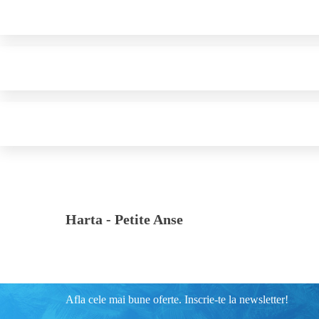
Harta -
Petite Anse
Afla cele mai bune oferte. Inscrie-te la newsletter!