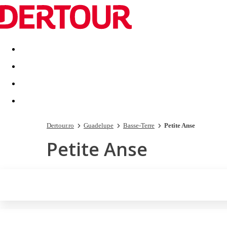
Destinatii
Vacanta perfecta
OFERTE DE NERATAT
Dertour.ro
Guadelupe
Basse-Terre
Petite Anse
Petite Anse