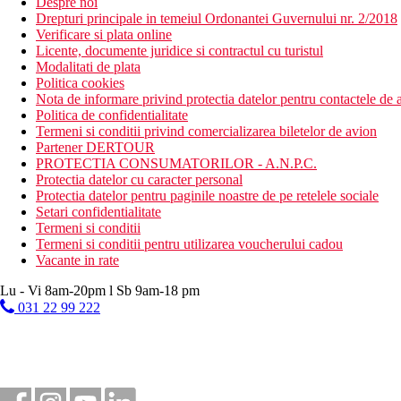
Despre noi
Drepturi principale in temeiul Ordonantei Guvernului nr. 2/2018
Verificare si plata online
Licente, documente juridice si contractul cu turistul
Modalitati de plata
Politica cookies
Nota de informare privind protectia datelor pentru contactele de a
Politica de confidentialitate
Termeni si conditii privind comercializarea biletelor de avion
Partener DERTOUR
PROTECTIA CONSUMATORILOR - A.N.P.C.
Protectia datelor cu caracter personal
Protectia datelor pentru paginile noastre de pe retelele sociale
Setari confidentialitate
Termeni si conditii
Termeni si conditii pentru utilizarea voucherului cadou
Vacante in rate
Lu - Vi 8am-20pm l Sb 9am-18 pm
031 22 99 222