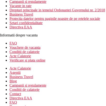
Campanii si regulamente
Vacante in rate
Drepturi principale in temeiul Ordonantei Guvernului nr. 2/2018
Business Travel
Protectia datelor pentru paginile noastre de pe retelele sociale
Setari confidentialitate
Directiva EAA
Informatii despre vacanta
FAQ
Vouchere de vacanta
Conditii de calatorie
Acte Calatorie
Verificare si plata online
Acte Calatorie
Agentii
Business Travel
Blog
Campanii si regulamente
Conditii de calatorie
Contact
Directiva EAA
FAQ