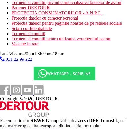
Termeni si conditii privind comercializarea biletelor de avion
gratar (contra cost)
Partener DERTOUR
spa & centru de wellness (contra cost)
PROTECTIA CONSUMATORILOR - A.N.P.C.
gradina
Protectia datelor cu caracter personal
lift
Protectia datelor pentru paginile noastre de pe retelele sociale
restaurant
Setari confidentialitate
bar
Termeni si conditii
piscina
Termeni si conditii pentru utilizarea voucherului cadou
serviciu de trezire
Vacante in rate
parcare
transfer de la si/sau la aeroport (contra cost)
Lu - Vi 8am-20pm l Sb 9am-18 pm
Descrierea plajei
031 22 99 222
plaja cu nisip
WHATSAPP - SCRIE-NE
Activitati sportive gratuite
plaja
divertisment de seara
sauna
fitness
Copyright © 2026, DERTOUR
Activitati sportive contra cost
inchiriere de biciclete
masaj
seri cu cina tematica
Facem parte din
REWE Group
si din divizia sa
DER Touristik
, cel
spa & centru de wellness
mai mare grup central-european din industria turismului.