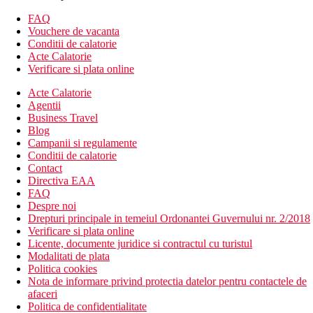
Alte tipuri de camere (daca nu se specifica altfel, camerele
FAQ
au facilitatile de mai sus):
Vouchere de vacanta
Conditii de calatorie
Acte Calatorie
Camera Deluxe, cu vedere la gradina
Verificare si plata online
Camera Deluxe, cu acces la piscina
Suite, cu vedere la piscina: chicineta
Acte Calatorie
Suite Kamakila, cu vedere la mare / gradina
Agentii
Business Travel
Descrierea hotelului
Blog
Hotelul dispune de:
Campanii si regulamente
Conditii de calatorie
camera de bagaje
Contact
birou de turism
Directiva EAA
schimb valutar
FAQ
receptie deschisa non stop
Despre noi
aer conditionat
Drepturi principale in temeiul Ordonantei Guvernului nr. 2/2018
servicii de curatatorie (contra cost)
Verificare si plata online
curatatorie chimica (contra cost)
Licente, documente juridice si contractul cu turistul
menaj zilnic
Modalitati de plata
sala de conferinta (contra cost)
Politica cookies
sala de fitness
Nota de informare privind protectia datelor pentru contactele de
club pentru copii
afaceri
cafenea
Politica de confidentialitate
terasa la soare