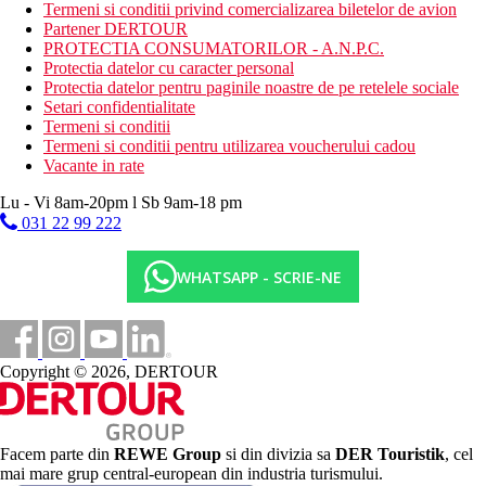
Termeni si conditii privind comercializarea biletelor de avion
restaurante
Partener DERTOUR
baruri
PROTECTIA CONSUMATORILOR - A.N.P.C.
transfer de la si/sau la aeroport (contra cost)
Protectia datelor cu caracter personal
spa & centru de wellness (contra cost)
Protectia datelor pentru paginile noastre de pe retelele sociale
Descrierea plajei
Setari confidentialitate
nisipos
Termeni si conditii
prosoape de plaja
Termeni si conditii pentru utilizarea voucherului cadou
Vacante in rate
Activitati sportive gratuite
muzica/spectacol live
Lu - Vi 8am-20pm l Sb 9am-18 pm
plaja
031 22 99 222
divertisment de seara
club de noapte/DJ
WHATSAPP - SCRIE-NE
Activitati sportive contra cost
seri cu cine tematica
curs de gatit
happy hour
Copyright © 2026, DERTOUR
inchiriere de biciclete
masaj
spa & centru de wellness
Mese
Facem parte din
REWE Group
si din divizia sa
DER Touristik
, cel
mic dejun: zilnic 06:00 - 11:00, bufet
mai mare grup central-european din industria turismului.