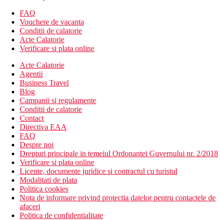
dus sau cada
FAQ
seif
Vouchere de vacanta
toaleta
Conditii de calatorie
minibar
Acte Calatorie
Descrierea hotelului
Verificare si plata online
Hotelul dispune de:
Acte Calatorie
Agentii
receptie deschisa non stop
Business Travel
menaj zilnic
Blog
Wifi
Campanii si regulamente
aer conditionat
Conditii de calatorie
parcare
Contact
servicii de curatatorie (contra cost)
Directiva EAA
camera de bagaje
FAQ
curatatorie chimica (contra cost)
Despre noi
babysitting/servicii pentru copii (contra cost)
Drepturi principale in temeiul Ordonantei Guvernului nr. 2/2018
sala de conferinta (contra cost)
Verificare si plata online
sala de fitness
Licente, documente juridice si contractul cu turistul
piscina (sezlonguri si umbrele de soare)
Modalitati de plata
gradina
Politica cookies
room service
Nota de informare privind protectia datelor pentru contactele de
teren de joaca pentru copii
afaceri
club pentru copii
Politica de confidentialitate
lift