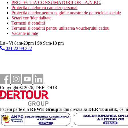
PROTECTIA CONSUMATORILOR - A.N.P.C.
Nusa Dua este cea mai sudica statiune din Bali, fiind situata la su
Protectia datelor cu caracter personal
concurenta puternica intre ele si aparitia hotelurilor unor compa
Protectia datelor pentru paginile noastre de pe retelele sociale
la nivel mondial.
Setari confidentialitate
Termeni si conditii
Hotelul Merusaka Bali 5* NUSA DUA are o locatie de invidiat, c
Termeni si conditii pentru utilizarea voucherului cadou
Vacante in rate
Descriere camera Hotel Merusaka Bali
Lu - Vi 8am-20pm l Sb 9am-18 pm
Toate camerele dispun de:
031 22 99 222
Balcon;
Vedere la gradina;
Aer conditionat;
Baie private;
TV cu ecran plata;
Terasa;
Minibar;
Copyright © 2026, DERTOUR
WiFi gratuit.
Facilitati hotel Merusaka Bali
Facem parte din
REWE Group
si din divizia sa
DER Touristik
, cel 
Facilitati hotel:
Mai multe restaurante;
3 piscine;