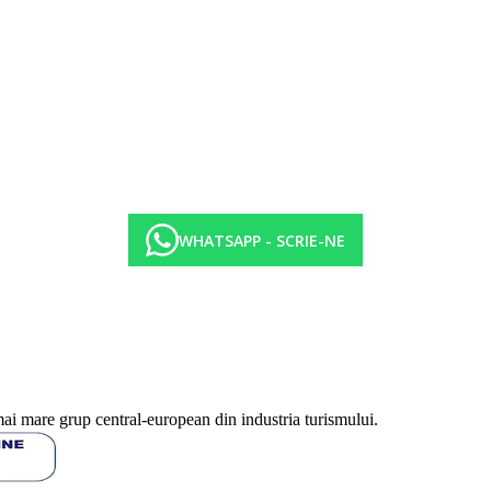
d de aeroportul Ngurah Rai si langa portul Benoa. In aceasta zona s-au co
nii locale precum Ayodya sau Nusa Dua Beach au dus la o puternica promov
hiar in centru statiunii Nusa Dua.
WHATSAPP - SCRIE-NE
mai mare grup central-european din industria turismului.