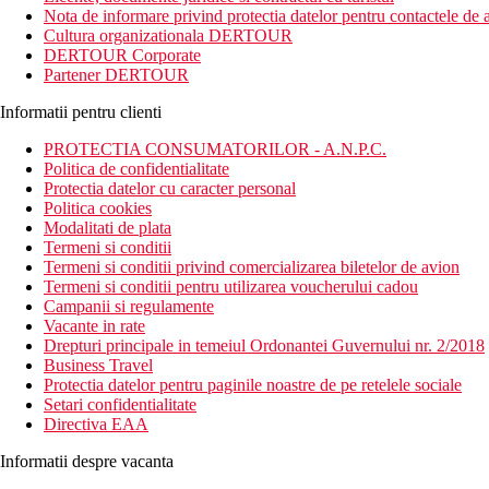
Situat in padure tropicala acest hotel se afla la 5 km de Blanco
Nota de informare privind protectia datelor pentru contactele de a
Gajah.
Cultura organizationala DERTOUR
DERTOUR Corporate
Descrierea camerei The Westin Resort Ubud
Partener DERTOUR
Toate camerele dispun de:
Informatii pentru clienti
Balcon;
PROTECTIA CONSUMATORILOR - A.N.P.C.
Vedere la gradina;
Politica de confidentialitate
Aer conditionat;
Protectia datelor cu caracter personal
Baie private;
Politica cookies
TV cu ecran plata;
Modalitati de plata
Terasa;
Termeni si conditii
Minibar;
Termeni si conditii privind comercializarea biletelor de avion
WiFi gratuit.
Termeni si conditii pentru utilizarea voucherului cadou
Campanii si regulamente
Descrierea hotelului
Vacante in rate
Drepturi principale in temeiul Ordonantei Guvernului nr. 2/2018
Facilitati hotel:
Business Travel
Protectia datelor pentru paginile noastre de pe retelele sociale
2 piscine in aer liber;
Setari confidentialitate
Prosoape de piscina;
Directiva EAA
Sezlonguri sau paturi de plaja;
Bar la piscina;
Informatii despre vacanta
Internet gratuit in toate zonele resortului;