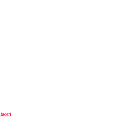
faceri
aja din Nusa Dua pana la finalul sejurului la Hotel Merusaka Bali 5* N