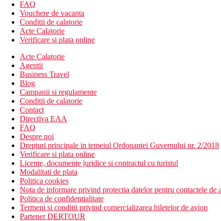
Gradina;
FAQ
Sesiuni de yoga;
Vouchere de vacanta
Pachete Spa/wellness;
Conditii de calatorie
Scaun de masaj;
Acte Calatorie
Lounge Spa/zona de relaxare;
Verificare si plata online
Masaj - cost suplimentar;
Spa si centru de wellness - cost suplimentar;
Acte Calatorie
Jacuzzi;
Agentii
Impachetare corporala;
Business Travel
Scrub corporal;
Blog
Tratamente corporale;
Campanii si regulamente
Pedichiura;
Conditii de calatorie
Manichiura;
Contact
Tratamente faciale;
Directiva EAA
Servicii de infrumusețare;
FAQ
vin/șampanieCost suplimentar;
Despre noi
bufet potrivit copiilor;
Drepturi principale in temeiul Ordonantei Guvernului nr. 2/2018
meniu masa pentru copii;
Verificare si plata online
meniuri cu diete speciale (la cerere) Cost suplimentar;
Licente, documente juridice si contractul cu turistul
Mic dejun in camera;
Modalitati de plata
Bar;
Politica cookies
Minibar.
Nota de informare privind protectia datelor pentru contactele de a
Politica de confidentialitate
Informatii despre Hotel Merusaka Bali
Termeni si conditii privind comercializarea biletelor de avion
Dupa primele 2 nopti, turistii vor avea transfer spre zona de pl
Partener DERTOUR