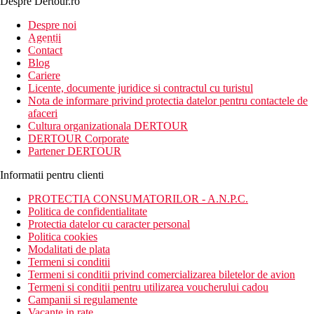
Despre Dertour.ro
Inscrie-te la
Despre noi
Agentii
newsletter!
Contact
Blog
Cariere
Licente, documente juridice si contractul cu turistul
Nota de informare privind protectia datelor pentru contactele de
afaceri
Cultura organizationala DERTOUR
DERTOUR Corporate
Partener DERTOUR
Informatii pentru clienti
PROTECTIA CONSUMATORILOR - A.N.P.C.
Politica de confidentialitate
Protectia datelor cu caracter personal
Politica cookies
Modalitati de plata
Termeni si conditii
Termeni si conditii privind comercializarea biletelor de avion
Termeni si conditii pentru utilizarea voucherului cadou
Campanii si regulamente
Vacante in rate