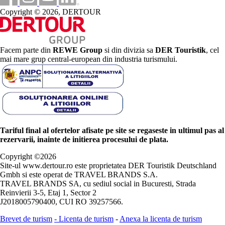
Copyright © 2026, DERTOUR
Facem parte din
REWE Group
si din divizia sa
DER Touristik
, cel
mai mare grup central-european din industria turismului.
Tariful final al ofertelor afisate pe site se regaseste in ultimul pas al
rezervarii, inainte de initierea procesului de plata.
Copyright ©
2026
Site-ul www.dertour.ro este proprietatea DER Touristik Deutschland
Gmbh si este operat de TRAVEL BRANDS S.A.
TRAVEL BRANDS SA, cu sediul social in Bucuresti, Strada
Reinvierii 3-5, Etaj 1, Sector 2
J2018005790400, CUI RO 39257566.
Brevet de turism
-
Licenta de turism
-
Anexa la licenta de turism