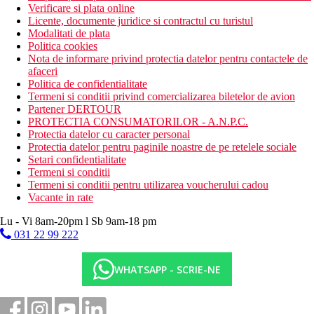
Verificare si plata online
Licente, documente juridice si contractul cu turistul
Modalitati de plata
Politica cookies
Nota de informare privind protectia datelor pentru contactele de
afaceri
Politica de confidentialitate
Termeni si conditii privind comercializarea biletelor de avion
Partener DERTOUR
PROTECTIA CONSUMATORILOR - A.N.P.C.
Protectia datelor cu caracter personal
Protectia datelor pentru paginile noastre de pe retelele sociale
Setari confidentialitate
Termeni si conditii
Termeni si conditii pentru utilizarea voucherului cadou
Vacante in rate
Lu - Vi 8am-20pm l Sb 9am-18 pm
031 22 99 222
WHATSAPP - SCRIE-NE